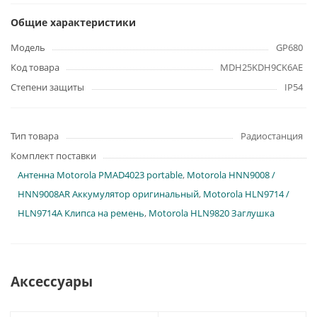
Общие характеристики
Модель
GP680
Код товара
MDH25KDH9CK6AE
Степени защиты
IP54
Тип товара
Радиостанция
Комплект поставки
Антенна Motorola PMAD4023 portable
,
Motorola HNN9008 /
HNN9008AR Аккумулятор оригинальный
,
Motorola HLN9714 /
HLN9714A Клипса на ремень
,
Motorola HLN9820 Заглушка
Аксессуары