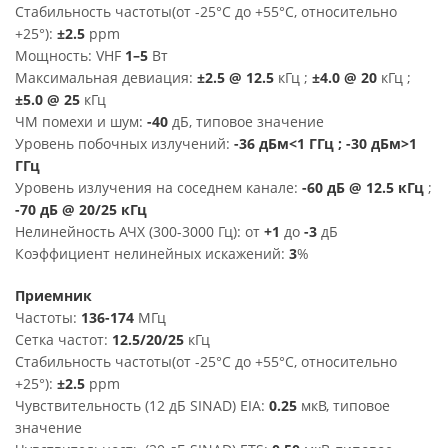
Стабильность частоты(от -25°C до +55°C, относительно
+25°):
±2.5
ppm
Мощность: VHF
1–5
Вт
Максимальная девиация:
±2.5 @ 12.5
кГц ;
±4.0 @ 20
кГц ;
±5.0 @ 25
кГц
ЧМ помехи и шум:
-40
дБ, типовое значение
Уровень побочных излучений:
-36 дБм<1 ГГц ; -30 дБм>1
ГГц
Уровень излучения на соседнем канале:
-60 дБ @ 12.5 кГц
;
-70 дБ @ 20/25 кГц
Нелинейность АЧХ (300-3000 Гц): от
+1
до
-3
дБ
Коэффициент нелинейных искажений:
3
%
Приемник
Частоты:
136-174
МГц
Сетка частот:
12.5/20/25
кГц
Стабильность частоты(от -25°C до +55°C, относительно
+25°):
±2.5
ppm
Чувствительность (12 дБ SINAD) EIA:
0.25
мкВ, типовое
значение