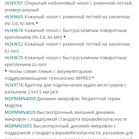
HLN9701
Открытый нейлоновый чехол с ременной петлей,
универсальный
HLN9665
Кожаный чехол с ременной петлей на заклепках
(Ni-Cd, Ni-MH)
*
HLN9676
Кожаный чехол с быстросъемным поворотным
креплением (Ni-Cd, Ni-MH)
*
HLN9652
Кожаный чехол с ременной петлей на заклепках
(Li-Ion)
HLN9670
Кожаный чехол с быстросъемным поворотным
креплением (Li-Ion)
*
Чехлы совместимые с аккумуляторами
поддерживающими технологию IMPRES™
HLN9716
Адаптер для подключения аудио-аксессуаров с
разъемом 2,5x3,5 мм jack
MDPMMN4009
Динамик-микрофон, бюджетной серии
MagOne
MDPMMN4029
Высокопрочный, внешний динамик-
микрофон с поддержкой стандарта взрывобезопасности
MDRMN5055
Высокопрочный, динамик-микрофон с
поддержкой стандарта взрывобезопасности, разъемом для