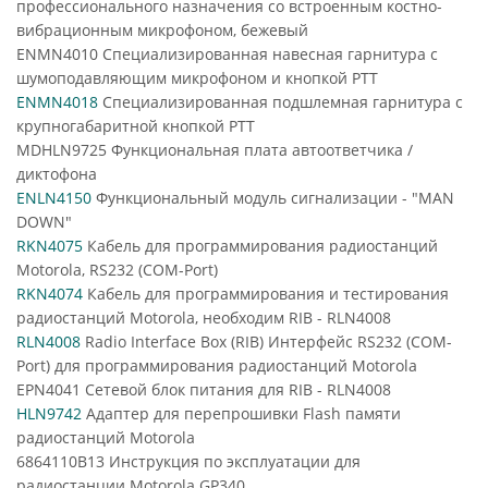
профессионального назначения со встроенным костно-
вибрационным микрофоном, бежевый
ENMN4010 Специализированная навесная гарнитура с
шумоподавляющим микрофоном и кнопкой PTT
ENMN4018
Специализированная подшлемная гарнитура с
крупногабаритной кнопкой PTT
MDHLN9725 Функциональная плата автоответчика /
диктофона
ENLN4150
Функциональный модуль сигнализации - "MAN
DOWN"
RKN4075
Кабель для программирования радиостанций
Motorola, RS232 (COM-Port)
RKN4074
Кабель для программирования и тестирования
радиостанций Motorola, необходим RIB - RLN4008
RLN4008
Radio Interface Box (RIB) Интерфейс RS232 (COM-
Port) для программирования радиостанций Motorola
EPN4041 Сетевой блок питания для RIB - RLN4008
HLN9742
Адаптер для перепрошивки Flash памяти
радиостанций Motorola
6864110B13 Инструкция по эксплуатации для
радиостанции Motorola GP340