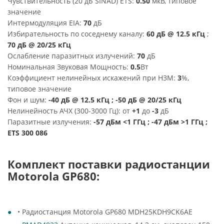
Чувствительность (20 дБ SINAD) ETS:
0.50
мкВ, типовое
значение
Интермодуляция EIA:
70
дБ
Избирательность по соседнему каналу:
60 дБ @ 12.5 кГц
;
70 дБ @ 20/25 кГц
Ослабление паразитных излучений:
70
дБ
Номинальная Звуковая Мощность:
0.5
Вт
Коэффициент нелинейных искажений при НЗМ:
3
%,
типовое значение
Фон и шум:
-40 дБ @ 12.5 кГц ; -50 дБ @ 20/25 кГц
Нелинейность АЧХ (300-3000 Гц): от
+1
до
-3
дБ
Паразитные излучения:
-57 дБм <1 ГГц ; -47 дБм >1 ГГц ;
ETS 300 086
Комплект поставки радиостанции
Motorola GP680:
• Радиостанция Motorola GP680 MDH25KDH9CK6AE