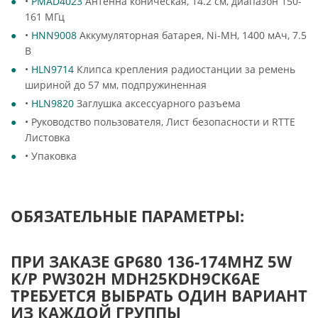
•
PMAD4023
Антенна коническая, 14.2 см, диапазон 150-
161 МГц
•
HNN9008
Аккумуляторная батарея, Ni-MH, 1400 мАч, 7.5
В
•
HLN9714
Клипса крепления радиостанции за ремень
шириной до 57 мм, подпружиненная
•
HLN9820
Заглушка аксессуарного разъема
• Руководство пользователя, Лист безопасности и RTTE
Листовка
• Упаковка
ОБЯЗАТЕЛЬНЫЕ ПАРАМЕТРЫ:
ПРИ ЗАКАЗЕ GP680 136-174MHZ 5W
K/P PW302H MDH25KDH9CK6AE
ТРЕБУЕТСЯ ВЫБРАТЬ ОДИН ВАРИАНТ
ИЗ КАЖДОЙ ГРУППЫ