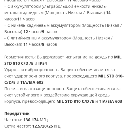
– С аккумулятором ультрабольшой емкости никель-
металлогидридным (Мощность Низкая / Высокая)
14
часов/
11
часов
– С никель-кадмиевым аккумулятором (Мощность Низкая /
Высокая)
12
часов/
9
часов
- С литий-ионным аккумулятором (Мощность Низкая /
Высокая)
11
часов/
8
часов
Герметичность: Выдерживает испытание на дождь по
MIL
STD 810 C/D /E
и
IP54
Ударо— и вибропрочность: Защита обеспечивается за
счет ударопрочного корпуса, превосходящего
MIL STD 810-
C/D/E
и
TIA/EIA 603
Пыле— и влагозащищенность:Защита обеспечивается за
счет устойчивого к воздействию окружающей среды
корпуса, превосходящего
MIL STD 810 C/D /E
и
TIA/EIA 603
Передатчик
Частоты:
136-174
МГц
Сетка частот:
12.5/20/25
кГц