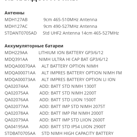
Антенны
MDH127AB 9cm 465-510MHz Antenna
MDH127AC 9cm 490-527MHz Antenna
STDANT0705AD Std UHF2 Antenna 14cm 465-527MHz
Аккумуляторные батареи
MDH229AA LITHIUM ION BATTERY GP3/6/12
MDQ391AA NIMH ULTRA HI CAP BAT GP3/6/12
MDQA00070AA ALT BATTERY OPTION NIMH
MDQA00071AA ALT IMPRES BATTERY OPTION NIMH FM
MDQA00073AA ALT IMPRES BATTERY OPTION LI ION
QA02074AA ADD: BATT STD NIMH 1300T
QA02075AA ADD: BATT STD NIMH 2200T
QA02076AA ADD: BATT STD LIION 1500T
QA02077AA ADD: BATT IMP STD NIMH 2075T
QA02078AA ADD: BATT IMP FM NIMH 2000T
QA02079AA ADD: BATT IMP STD LIION 2600T
QA04195AA ADD: BATT STD IP54 LIION 2900T
STDBAT0705AA STD NIMH HIGH CAPACITY BATTERY