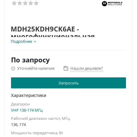
MDH25KDH9CK6AE -
многофункциональная
Подробнее
портативная радиостанция
диапазона частот 136-174 МГц
(VHF) профессиональной серии
По запросу
GP
Уточняйте наличие
Нашли дешевле?
Запросить
Характеристики
Диапазон
VHF 136-174 МГц
Рабочий диапазон частот, МГц
136, 174
Мощность передатчика, Вт