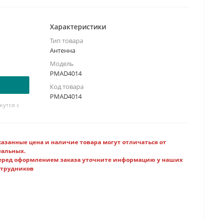
я
Характеристики
Тип товара
Антенна
Модель
PMAD4014
Код товара
PMAD4014
утся с
казанные цена и наличие товара могут отличаться от
еальных.
еред оформлением заказа уточните информацию у наших
отрудников