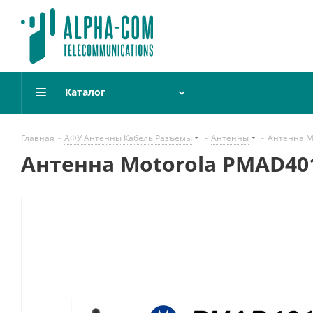
Каталог
Главная
-
АФУ Антенны Кабель Разъемы
-
Антенны
-
Антенна M
Антенна Motorola PMAD401