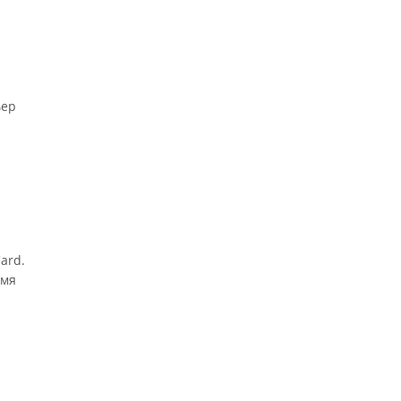
ьер
ard.
имя