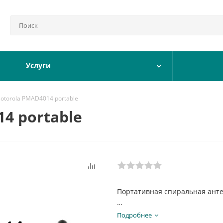
Услуги
otorola PMAD4014 portable
4 portable
Портативная спиральная ант
Частотный диапазон, МГц: 136
Подробнее