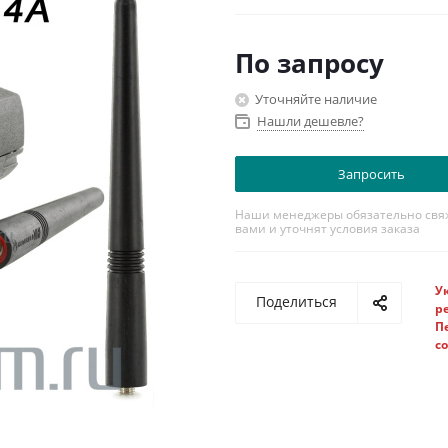
Тип разъема: Motorola RF-MX
Высота антенны, см: 14,3
Цветовая маркировка: красна
По запросу
Уточняйте наличие
Нашли дешевле?
Запросить
Наши менеджеры обязательно свяж
вами и уточнят условия заказа
У
Поделиться
р
П
с