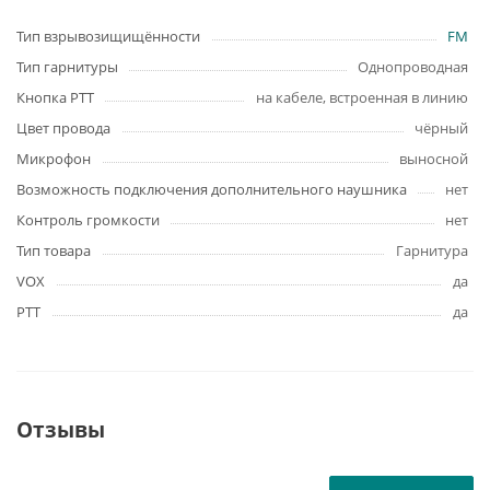
Тип взрывозищищённости
FM
Тип гарнитуры
Однопроводная
Кнопка PTT
на кабеле, встроенная в линию
Цвет провода
чёрный
Микрофон
выносной
Возможность подключения дополнительного наушника
нет
Контроль громкости
нет
Тип товара
Гарнитура
VOX
да
PTT
да
Отзывы