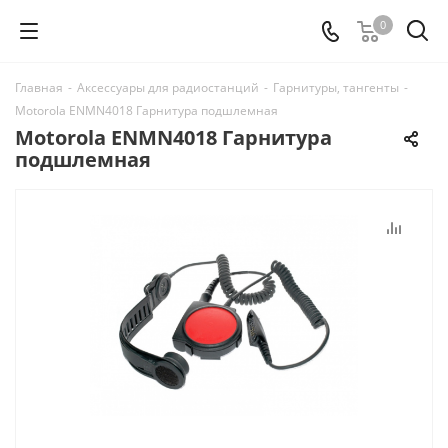
0
Главная
-
Аксессуары для радиостанций
-
Гарнитуры, тангенты
-
Motorola ENMN4018 Гарнитура подшлемная
Motorola ENMN4018 Гарнитура
подшлемная