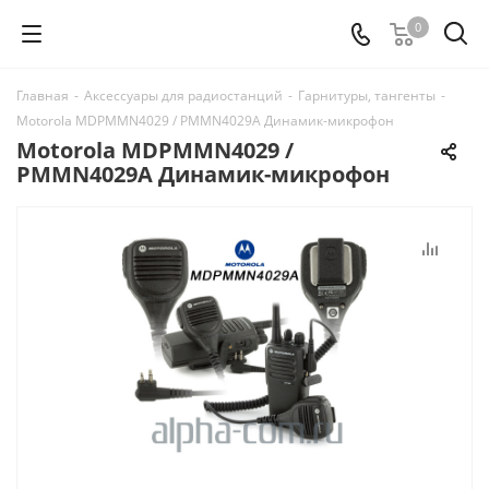
0
Главная
-
Аксессуары для радиостанций
-
Гарнитуры, тангенты
-
Motorola MDPMMN4029 / PMMN4029A Динамик-микрофон
Motorola MDPMMN4029 /
PMMN4029A Динамик-микрофон