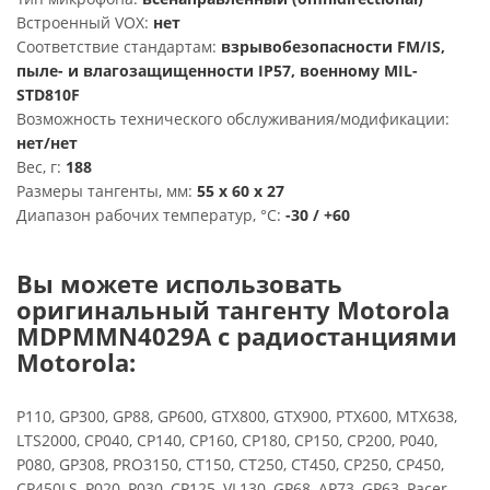
Встроенный VOX:
нет
Соответствие стандартам:
взрывобезопасности FM/IS,
пыле- и влагозащищенности IP57, военному MIL-
STD810F
Возможность технического обслуживания/модификации:
нет/нет
Вес, г:
188
Размеры тангенты, мм:
55 х 60 х 27
Диапазон рабочих температур, °С:
-30 / +60
Вы можете использовать
оригинальный тангенту Motorola
MDPMMN4029A с радиостанциями
Motorola:
P110, GP300, GP88, GP600, GTX800, GTX900, PTX600, MTX638,
LTS2000, CP040, CP140, CP160, CP180, CP150, CP200, P040,
P080, GP308, PRO3150, CT150, CT250, CT450, CP250, CP450,
CP450LS, P020, P030, CP125, VL130, GP68, AP73, GP63, Pacer,