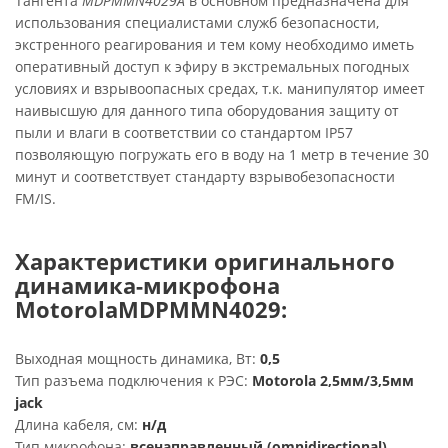
Тангента
MDPMMN4029A
в основном предназначена для
использования специалистами служб безопасности,
экстренного реагирования и тем кому необходимо иметь
оперативный доступ к эфиру в экстремальных погодных
условиях и взрывоопасных средах, т.к. манипулятор имеет
наивысшую для данного типа оборудования защиту от
пыли и влаги в соответствии со стандартом IP57
позволяющую погружать его в воду на 1 метр в течение 30
минут и соответствует стандарту взрывобезопасности
FM/IS.
Характеристики оригинального
динамика-микрофона
MotorolaMDPMMN4029:
Выходная мощность динамика, Вт:
0,5
Тип разъема подключения к РЭС:
Motorola 2,5мм/3,5мм
jack
Длина кабеля, см:
н/д
Тип микрофона:
всенаправленный (omnidirectional)