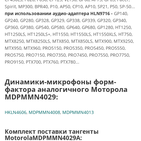
Spirit, MP300, BPR40, P10, AP50, CP10, AP10, SP21, P50, SP-50...
при использовании аудио-адаптера HLN9716 -
GP140,
GP240, GP280, GP328, GP329, GP338, GP339, GP320, GP340,
GP360, GP380, GP540, GP580, GP640, GP680, GP1280, HT1250,
HT1250LS, HT1250LS+, HT1550, HT1550LS, HT1550XLS, HT750,
MTX8250, MTX8250LS, MTX850, MTX850LS, MTX900, MTX9250,
MTX950, MTX960, PRO5150, PRO5350, PRO5450, PRO5550,
PRO5750, PRO7150, PRO7350, PRO7450, PRO7550, PRO7750,
PRO9150, PTX700, PTX760, PTX780...
Динамики-микрофоны форм-
фактора аналогичного Моторола
MDPMMN4029:
HKLN4606
,
MDPMMN4008
,
MDPMMN4013
Комплект поставки тангенты
MotorolaMDPMMN4029A: