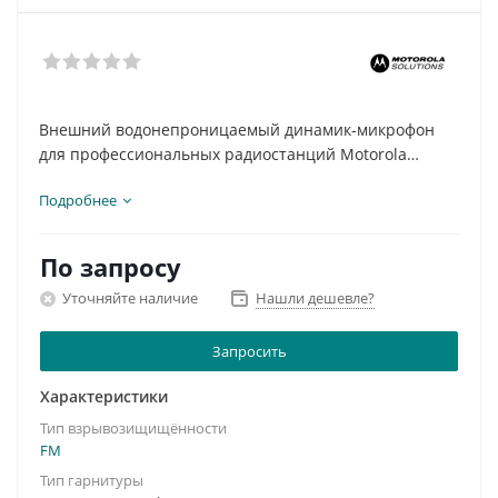
Внешний водонепроницаемый динамик-микрофон
для профессиональных радиостанций Motorola
Подробнее
Тип гарнитуры:
профессиональная
Тип разъема: Motorola
2,5мм/3,5мм jack
Возможность тех. обслуживания/модификации:
нет/
По запросу
нет
Уточняйте наличие
Нашли дешевле?
Запросить
Характеристики
Тип взрывозищищённости
FM
Тип гарнитуры