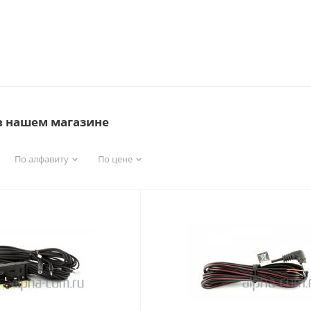
в нашем магазине
По алфавиту
По цене