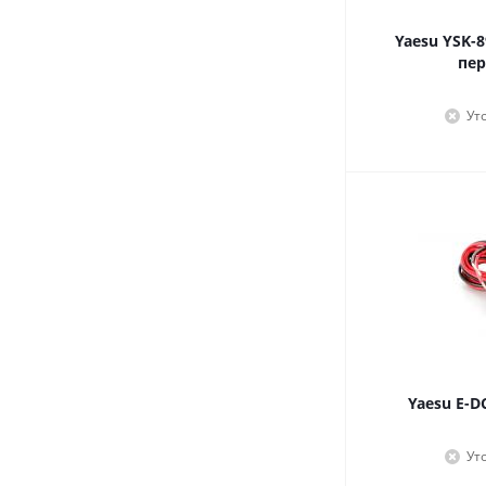
Yaesu YSK-
пер
Ут
Yaesu E-D
Ут