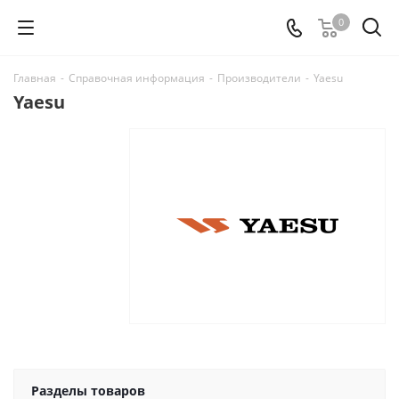
0
Главная
-
Справочная информация
-
Производители
-
Yaesu
Yaesu
Разделы товаров