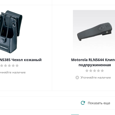
LN5385 Чехол кожаный
Motorola RLN5644 Клип
подпружиненная
очняйте наличие
Уточняйте наличие
Показать еще