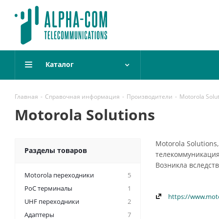
Каталог
Главная
-
Справочная информация
-
Производители
-
Motorola Solu
Motorola Solutions
Motorola Solution
Разделы товаров
телекоммуникация
Возникла вследств
Motorola переходники
5
PoC терминалы
1
https://www.mot
UHF переходники
2
Адаптеры
7