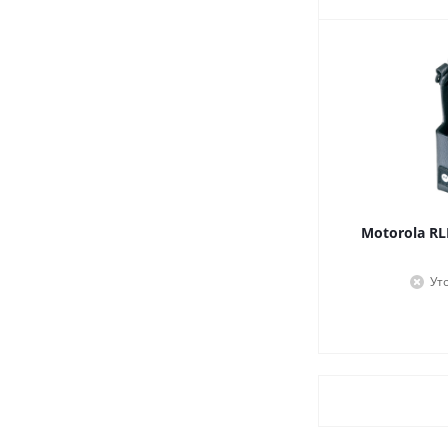
Motorola R
Ут