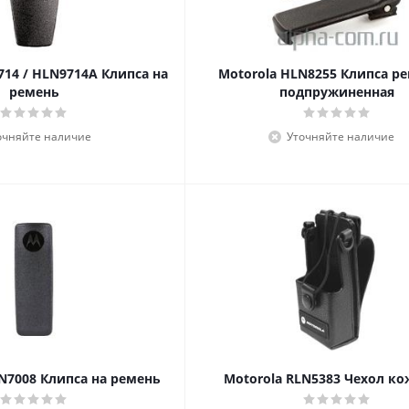
714 / HLN9714A Клипса на
Motorola HLN8255 Клипса р
ремень
подпружиненная
очняйте наличие
Уточняйте наличие
N7008 Клипса на ремень
Motorola RLN5383 Чехол к