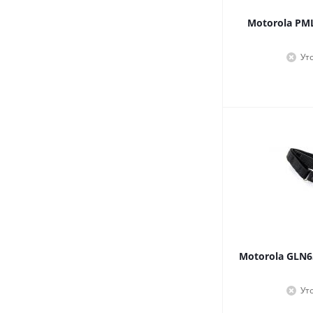
Motorola PM
Ут
Motorola GLN
Ут