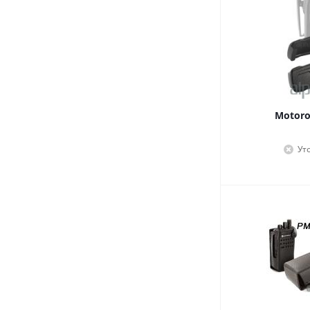
Motoro
Ут