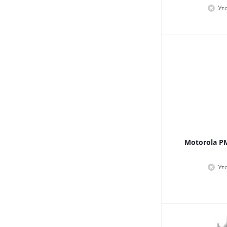
Ут
Motorola P
Ут