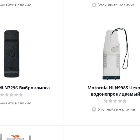
очняйте наличие
Уточняйте наличие
MLN7296 Виброклипса
Motorola HLN9985 Чех
водонепроницаемы
очняйте наличие
Уточняйте наличие