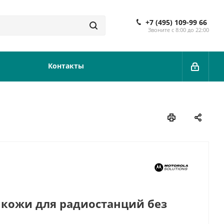
+7 (495) 109-99 66
Звоните с 8:00 до 22:00
Контакты
 кожи для радиостанций без
нием 3" на ремень на шарнире