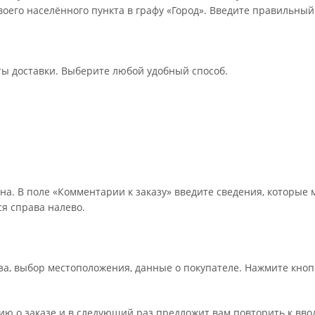
оего населённого пункта в графу «Город». Введите правильный
ты доставки. Выберите любой удобный способ.
на. В поле «Комментарии к заказу» введите сведения, которые 
я справа налево.
а, выбор местоположения, данные о покупателе. Нажмите кноп
ю о заказе и в следующий раз предложит вам повторить к вво