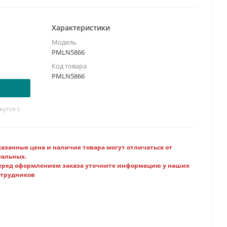
емня
Характеристики
Модель
PMLN5866
Код товара
PMLN5866
утся с
казанные цена и наличие товара могут отличаться от
еальных.
еред оформлением заказа уточните информацию у наших
отрудников