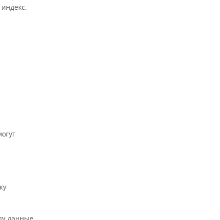
 индекс.
могут
ку
ду данные