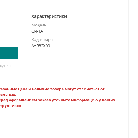
Характеристики
Модель
CN-1A
Код товара
AAB82X001
утся с
казанные цена и наличие товара могут отличаться от
еальных.
еред оформлением заказа уточните информацию у наших
отрудников