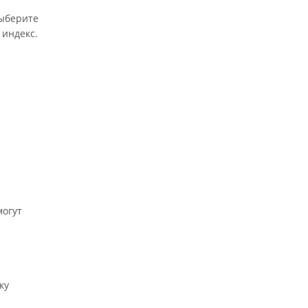
выберите
 индекс.
могут
ку