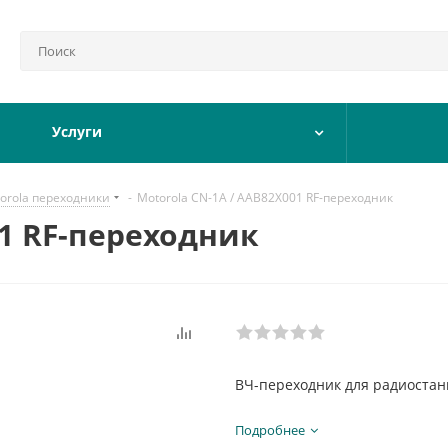
Услуги
orola переходники
-
Motorola CN-1A / AAB82X001 RF-переходник
01 RF-переходник
ВЧ-переходник для радиостан
Подробнее