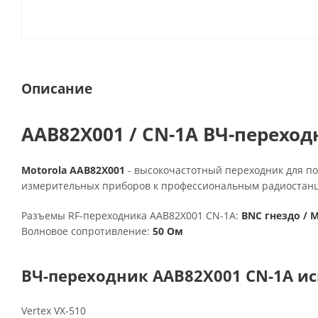
Описание
AAB82X001 / CN-1A ВЧ-переход
Motorola AAB82X001
- высокочастотный переходник для п
измерительных приборов к профессиональным радиостанци
Разъемы RF-переходника AAB82X001 CN-1A:
BNC гнездо / M
Волновое сопротивление:
50 Ом
ВЧ-переходник AAB82X001 CN-1A ис
Vertex VX-510