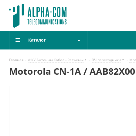
Каталог
Главная
-
АФУ Антенны Кабель Разъемы
-
ВЧ переходники
-
Mot
Motorola CN-1A / AAB82X0