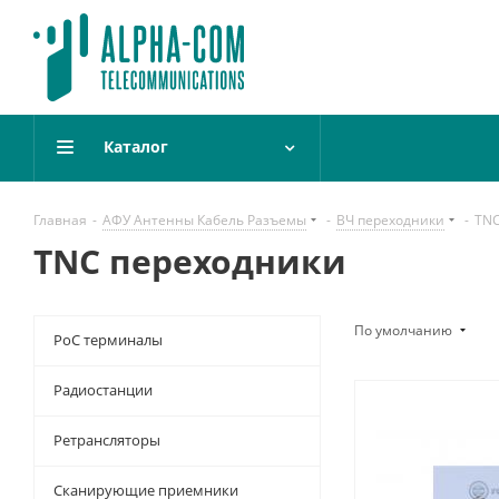
Каталог
Главная
-
АФУ Антенны Кабель Разъемы
-
ВЧ переходники
-
TNC
TNC переходники
По умолчанию
PoC терминалы
Радиостанции
Ретрансляторы
Сканирующие приемники