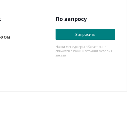
По запросу
к
Запросить
50 Ом
Наши менеджеры обязательно
свяжутся с вами и уточнят условия
заказа