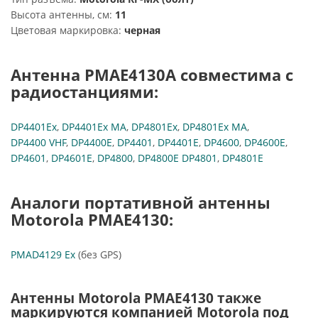
Высота антенны, см:
11
Цветовая маркировка:
черная
Антенна PMAE4130A совместима с
радиостанциями:
DP4401Ex
,
DP4401Ex MA
,
DP4801Ex
,
DP4801Ex MA
,
DP4400 VHF
,
DP4400E
,
DP4401
,
DP4401E
,
DP4600
,
DP4600E
,
DP4601
,
DP4601E
,
DP4800
,
DP4800E
DP4801
,
DP4801E
Аналоги портативной антенны
Motorola PMAE4130:
PMAD4129 Ex
(без GPS)
Антенны Motorola PMAE4130 также
маркируются компанией Motorola под