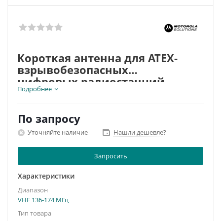
Короткая антенна для ATEX-
взрывобезопасных
цифровых радиостанций
Подробнее
Частотный диапазон, МГц:
147-160
Тип разъема:
Motorola RF-MX (болт)
Высота антенны, см:
По запросу
11
Цветовая маркировка:
черная
Уточняйте наличие
Нашли дешевле?
Запросить
Характеристики
Диапазон
VHF 136-174 МГц
Тип товара