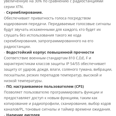
увеличенную на 30% по сравнению с радиостанциями
серии XTN.
-
Скремблирование.
Обеспечивает приватность голоса посредством
кодирования передачи. Передаваемые голосовые сигналы
будут звучать искаженными для каждого, кто будет их
слушать без использования такого же кода
скремблирования, запрограммированного на его
радиостанции.
-
Водостойкий корпус повышенной прочности
Соответствие военным стандартам 810 C,D,E, F и
характеристикам классов защиты IP 54/55 обеспечивает
защиту от ударов, дождя, влаги, соляного тумана, вибрации,
песка/пыли, резких перепадов температур, высокой и
низкой температуры.
-
ПО, настраиваемое пользователем (CPS)
Позволяет пользователю программировать функции и
предоставляет доступ к новым функциям, таким как
копирование и радиопрофили, сканирование, выбор кодов
каналов/PL, тоновые сигналы и таймер времени ожидания.
-
Наличие дисплея