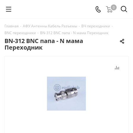
0
Главная
-
АФУ Антенны Кабель Разъемы
-
ВЧ переходники
-
BNC переходники
-
BN-312 BNC папа - N мама Переходник
BN-312 BNC папа - N мама
Переходник