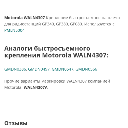
Motorola WALN4307
Крепление быстросъемное на плечо
для радиостанций GP340, GP380, GP680. Используется с
PMLN5004
Аналоги быстросъемного
крепления Motorola WALN4307:
GMDN0386
,
GMDN0497
,
GMDN0547
,
GMDN0566
Прочие варианты маркировки WALN4307 компанией
Motorola:
WALN4307A
Отзывы