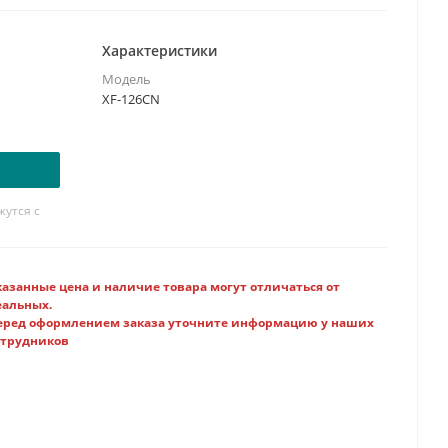
ми:
Yaesu FT-DX5000, FT-DX5000D
Характеристики
Модель
XF-126CN
утся с
казанные цена и наличие товара могут отличаться от
еальных.
еред оформлением заказа уточните информацию у наших
отрудников