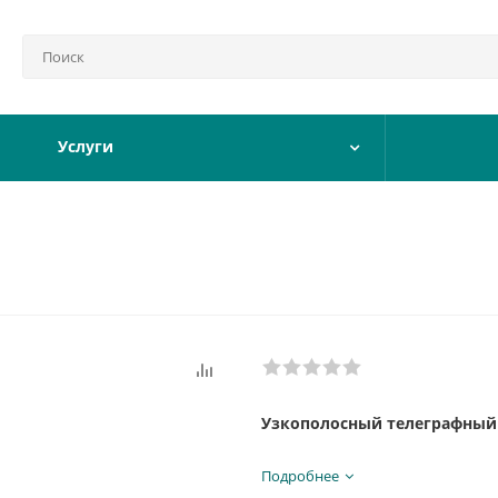
Услуги
Узкополосный телеграфный
Центральная частота:
9 МГц
Подробнее
Ширина полосы:
300 Гц