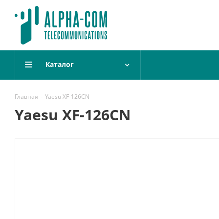
Каталог
Главная
-
Yaesu XF-126CN
Yaesu XF-126CN