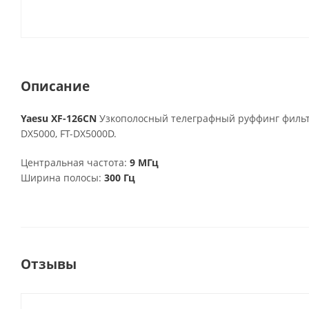
Описание
Yaesu XF-126CN
Узкополосный телеграфный руффинг фильтр
DX5000, FT-DX5000D.
Центральная частота:
9 МГц
Ширина полосы:
300 Гц
Отзывы