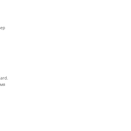
ьер
ard.
имя