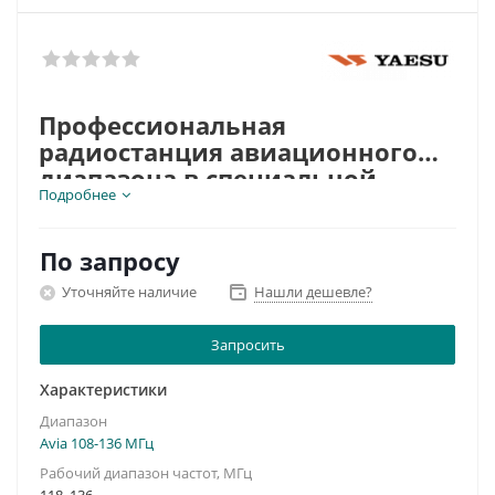
Профессиональная
радиостанция авиационного
диапазона в специальной
Подробнее
комплектации для
Рабочий диапазон частот, МГц:
118-136
использования питания от
Мощность передатчика, Вт:
1,5-5
щелочных батареек
Шаг сетки, кГц:
По запросу
8,23 20
Кол-во каналов:
200
Уточняйте наличие
Нашли дешевле?
Запросить
Характеристики
Диапазон
Avia 108-136 МГц
Рабочий диапазон частот, МГц