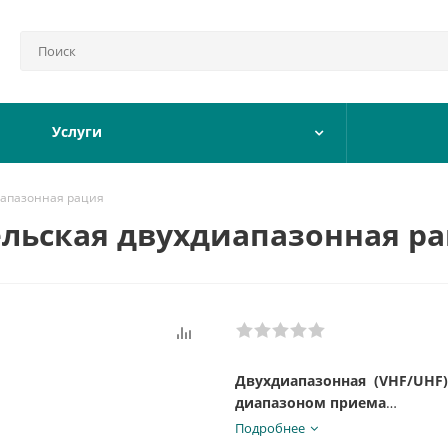
Услуги
иапазонная рация
ельская двухдиапазонная р
Двухдиапазонная
(VHF/UHF
диапазоном приема
Подробнее
Диапазон частот на передачу, 