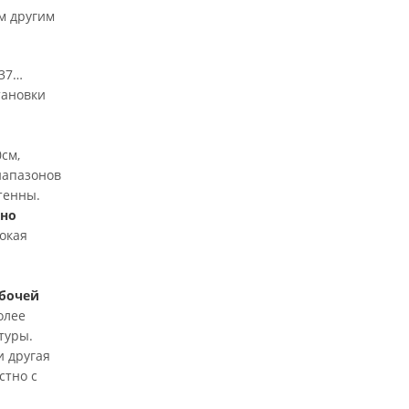
м другим
137…
тановки
см,
иапазонов
тенны.
но
сокая
бочей
олее
туры.
и другая
стно с