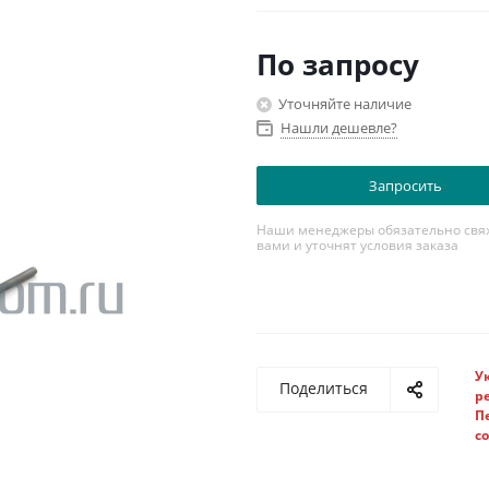
Диапазон частот на прием, МГ
Мощность передатчика, Вт: 0,5.
По запросу
Шаг сетки, кГц: 5 10 12.5 15
Кол-во каналов: более 1000
Уточняйте наличие
Нашли дешевле?
Запросить
Наши менеджеры обязательно свяж
вами и уточнят условия заказа
У
Поделиться
р
П
с