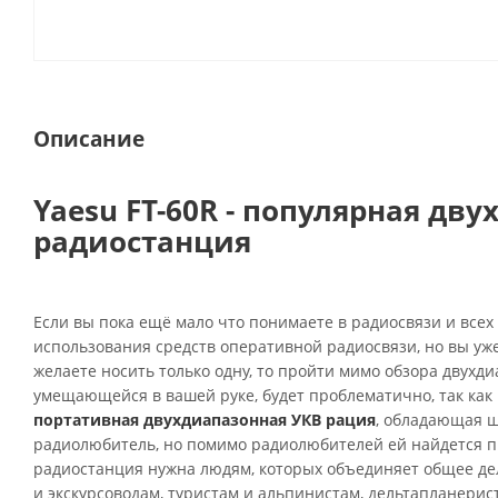
Описание
Yaesu FT-60R - популярная д
радиостанция
Если вы пока ещё мало что понимаете в радиосвязи и всех 
использования средств оперативной радиосвязи, но вы уже
желаете носить только одну, то пройти мимо обзора двухд
умещающейся в вашей руке, будет проблематично, так как
портативная двухдиапазонная УКВ рация
, обладающая ш
радиолюбитель, но помимо
радиолюбителей ей найдется п
радиостанция нужна людям, которых объединяет общее дел
и экскурсоводам, туристам и альпинистам, дельтапланери