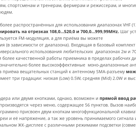
лям, спортсменам и тренерам, фермерам и режиссерам, и многи
людям.
иболее распространённых для использования диапазонах VHF (
ровать на отрезках 108,0…520,0 и 700,0…999,99MHz.
Шаг ус
льзуется FM-модуляция, а для приёма вы можете
ия (в зависимости от диапазона). Входящая в базовый комплект
иверсального использования любительских диапазонах 2м и 70
и более качественной работы приемника в пределах рабочих д
о значительно более высокоэффективные моно-диапазонные ан
ва приёма вещательных станций к антенному SMA-разъему
мож
еет три градации: низкая (Low) 0.5W, средняя (Mid) 2.0W и вы
дера или двумя кнопками, однако, возможен и
прямой ввод ра
 производятся через меню, содержащее 56 пунктов. Вызов наиб
рограммно присвоен двум кнопкам многофункциональной клавиа
ареи и её напряжение, а так же уровень принимаемого сигнала 
альном ЖК-дисплее с различными режимами подсветки (совме