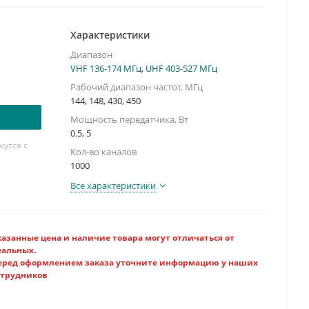
ц: 108-520 и 700-999.990
..2...5
Характеристики
 20 25 50 100
Диапазон
VHF 136-174 МГц
,
UHF 403-527 МГц
Рабочий диапазон частот, МГц
144, 148, 430, 450
Мощность передатчика, Вт
0.5, 5
утся с
Кол-во каналов
1000
Все характеристики
казанные цена и наличие товара могут отличаться от
еальных.
еред оформлением заказа уточните информацию у наших
отрудников