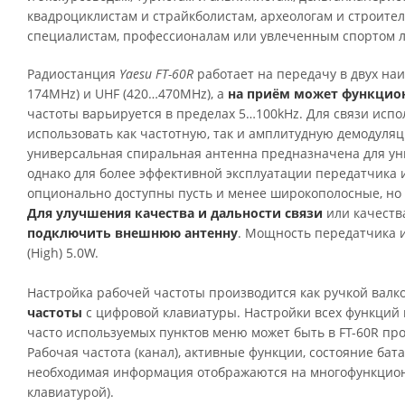
квадроциклистам и страйкболистам, археологам и строите
специалистам, профессионалам или увлеченным спортом 
Радиостанция
Yaesu FT-60R
работает на передачу в двух на
174MHz) и UHF (420…470MHz), а
на приём может функциони
частоты варьируется в пределах 5…100kHz. Для связи испо
использовать как частотную, так и амплитудную демодуляц
универсальная спиральная антенна предназначена для ун
однако для более эффективной эксплуатации передатчика 
опционально доступны пусть и менее широкополосные, н
Для улучшения качества и дальности связи
или качест
подключить внешнюю антенну
. Мощность передатчика им
(High) 5.0W.
Настройка рабочей частоты производится как ручкой валко
частоты
с цифровой клавиатуры. Настройки всех функций
часто используемых пунктов меню может быть в FT-60R п
Рабочая частота (канал), активные функции, состояние бат
необходимая информация отображаются на многофункцион
клавиатурой).