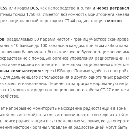
TCSS
или кодом
DCS,
как непосредственно, так
и через ретранс
итным тоном 1750Hz. Имеется возможность мониторинга канала
Через опциональный переходник CT-44 радиостанцию
можно
ов
, разделяемых 50 парами частот - границ участков сканирова
аны в 10 банков до 100 каналов в каждом, при этом любой кан
каналу или банку может быть присвоено буквенно-цифровое имя
посредственно с помощью органов управления радиостанции. Н
ффективнее можно выполнить с помощью опционального компле
льным компьютером
через USBпорт. Помимо удобства настройк
К для дальнейшего использования в других однотипных радиос
чных мест и назначения. Перенести запрограммированную ин
вать) можно посредством опционального кабеля CT-27 или же 
хозяйстве.
ляет непрерывно мониторить нахождение радиостанции в зоне
кой же системой), а также сигнализировать о выходе из этой з
ь поиск радиостанции в экстремальных условиях, когда операт
енения настроек органы управления радиостанцией могут быть