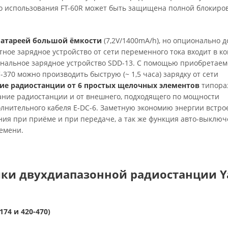
о использования FT-60R может быть защищена полной блокиров
батареей большой ёмкости
(7,2V/1400mA/h), но опционально д
тное зарядное устройство от сети переменного тока входит в ко
ональное зарядное устройство SDD-13. С помощью приобретаем
-370 можно производить быструю (~ 1,5 часа) зарядку от сети
ие радиостанции от 6 простых щелочных элементов
типора
ние радиостанции и от внешнего, подходящего по мощности
олнительного кабеля E-DC-6. Заметную экономию энергии встро
ия при приёме и при передаче, а так же функция авто-выклю
ремени.
ики двухдиапазонной радиостанции Y
174 и 420-470)