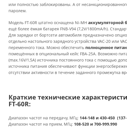
или полностью заблокированы. А от несанкционированног
паролем.
Модель FT-60R штатно
оснащена Ni-MH
аккумуляторной 
ещё более ёмкая батарея FNB-V94 (7,2V/1800mA/h). Стандар
Для зарядки от бортсети автомобиля предназначено опци
отдельно настольного зарядного устройства VAC-20 или VAC
переменного тока. Можно обеспечить
полноценное
питан
помещённых в опциональный кейс FBA-25A. Возможно пита
(max.16V/1,5A) источника постоянного тока с помощью доп
источника питания обеспечивают функции энергосбережен
отсутствии активности в течение заданного промежутка в
Краткие технические характерист
FT-60R:
Диапазон частот на передачу, МГц:
144-148 и 430-450 (137-
Диапазон частот на прием, МГц:
108-520 и 700-999.990