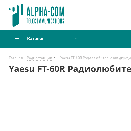
Каталог
Главная
-
Радиостанции
-
Yaesu FT-60R Радиолюбительская двухд
Yaesu FT-60R Радиолюбит