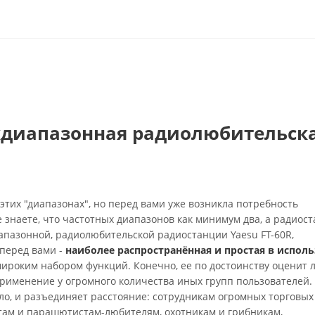
вухдиапазонная радиолюбительск
этих "диапазонах", но перед вами уже возникла потребность
 знаете, что частотных диапазонов как минимум два, а радиос
иапазонной, радиолюбительской радиостанции Yaesu FT-60R,
 перед вами -
наиболее распространённая и
простая в исполь
ироким набором функций. Конечно, ее по достоинству оценит 
рименение у огромного количества иных групп пользователей.
о, и разъединяет расстояние: сотрудникам
огромных торговых
стам и парашютистам-любителям, охотникам и грибникам,