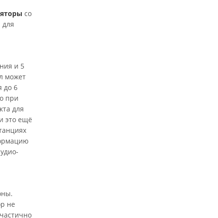
ляторы
со
 для
ния и 5
ал может
 до 6
о при
кта для
и это ещё
танциях
формацию
аудио-
оны.
ор не
 частично