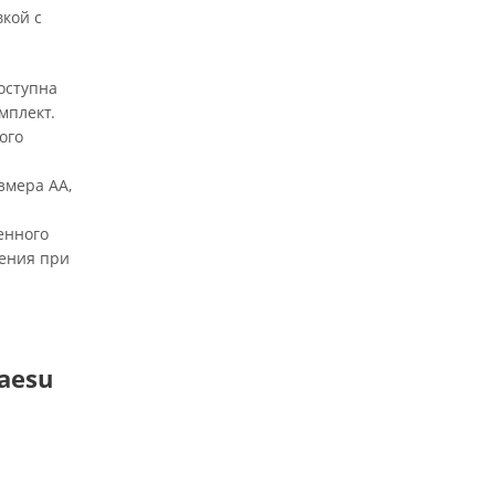
кой с
оступна
мплект.
ого
змера АА,
енного
чения при
aesu