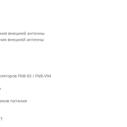
ения внешней антенны
ения внешней антенны
уляторов FNB-83 / FNB-V94
а
ников питания
TT