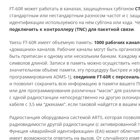
FT-60R может работать в каналах, защищённых субтоном
C
стандартным или нестандартным разносом частот и с защ
идентификации используемого на нём субтона или кода. 
подключить к контроллеру (TNC) для пакетной связи
.
Yaesu FT-60R имеет объёмную память:
1000 рабочих канал
«домашних» каналов. Рабочие каналы могут быть организов
быть приписан к одному или нескольким банкам. Каждому 
символов длиной. Записи в память можно осуществить не
значительном объёме памяти, эту процедуру быстрее и э
программирования ADMS-1J,
соединив FT-60R с персона
и позволит сохранить всю информацию в памяти вашего П
или для программирования различных "масок" для разли
с одной радиостанции непосредственно на другую (клониро
кабеля с 3,5 мм "джеками", если таковой найдётся в вашем 
Радиостанция
оборудована системой ARTS, которая позво
радиовидимости другой радиостанции (с активированной та
Функция «Аварийной идентификации» (EAI) может облегчит
имеет возможности ответить на вызов. От случайного изм