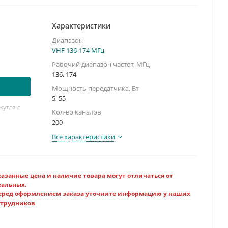
ц:
144-148
(136-174)
.10...25...55
20 25 50 100
Характеристики
Диапазон
VHF 136-174 МГц
Рабочий диапазон частот, МГц
136, 174
Мощность передатчика, Вт
5, 55
утся с
Кол-во каналов
200
Все характеристики
казанные цена и наличие товара могут отличаться от
еальных.
еред оформлением заказа уточните информацию у наших
отрудников