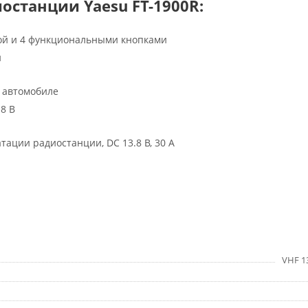
останции Yaesu FT-1900R:
рой и 4 функциональными кнопками
й
 автомобиле
8 В
тации радиостанции, DC 13.8 В, 30 А
VHF 1