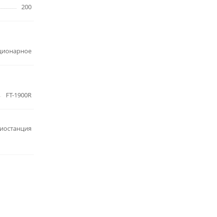
200
ционарное
FT-1900R
иостанция