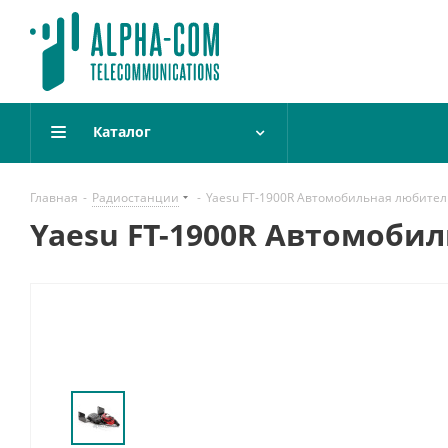
Каталог
Главная
-
Радиостанции
-
Yaesu FT-1900R Автомобильная любител
Yaesu FT-1900R Автомоби