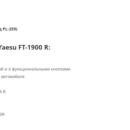
 PL-259)
esu FT-1900 R:
рой и 4 функциональными кнопками
 автомобиле
8 В
00R