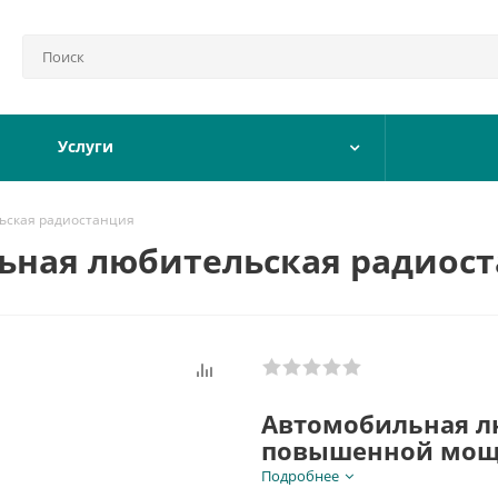
Услуги
ьская радиостанция
льная любительская радиос
Автомобильная л
повышенной мощ
Подробнее