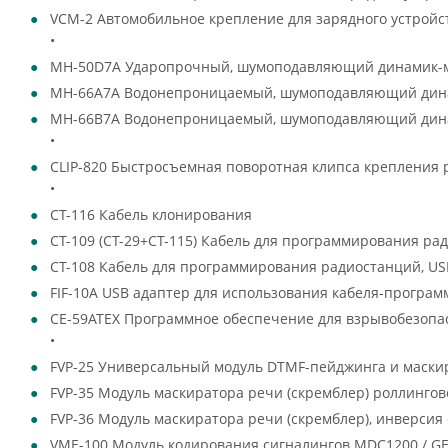
VCM-2 Автомобильное крепление для зарядного устройс
•
MH-50D7A Ударопрочный, шумоподавляющий динамик-
MH-66A7A Водонепроницаемый, шумоподавляющий дин
MH-66B7A Водонепроницаемый, шумоподавляющий дина
•
CLIP-820 Быстросъемная поворотная клипса крепления 
•
CT-116 Кабель клонирования
CT-109 (CT-29+CT-115) Кабель для программирования рад
CT-108 Кабель для программирования радиостанций, USB
FIF-10A USB адаптер для использования кабеля-программ
CE-59ATEX Программное обеспечение для взрывобезопасны
•
FVP-25 Универсальный модуль DTMF-пейджинга и маскир
FVP-35 Модуль маскиратора речи (скремблер) роллингово
FVP-36 Модуль маскиратора речи (скремблер), инверсия
VME-100 Модуль кодирования сигналингов MDC1200 / GE