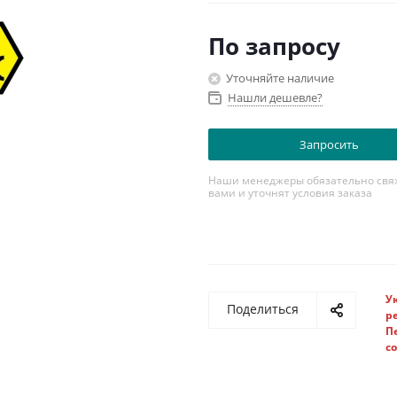
Шаг сетки, кГц: 12.5/20/25
Кол-во каналов: 512
По запросу
Уточняйте наличие
Нашли дешевле?
Запросить
Наши менеджеры обязательно свяж
вами и уточнят условия заказа
У
Поделиться
р
П
с