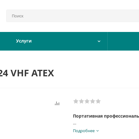
Услуги
24 VHF ATEX
Портативная профессиональ
Диапазон частот на передачу,
Подробнее
Мощность передатчика, Вт: 0,2