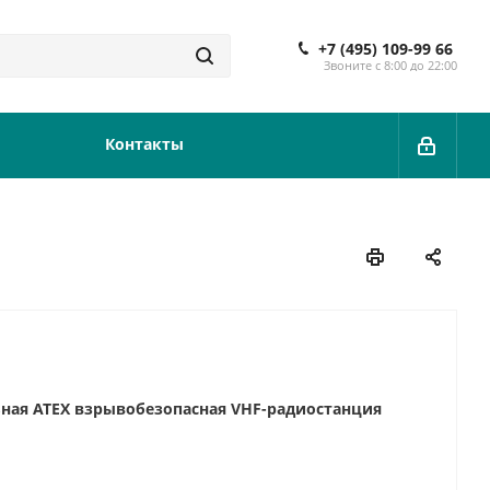
+7 (495) 109-99 66
Звоните с 8:00 до 22:00
Контакты
ная ATEX взрывобезопасная VHF-радиостанция
 МГц: 134-174
5/1/2,5/5