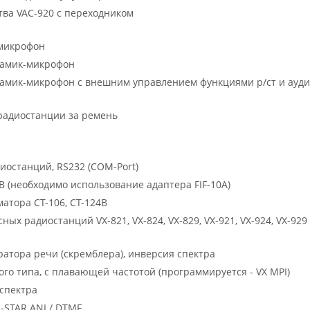
тва VAC-920 с переходником
микрофон
амик-микрофон
мик-микрофон с внешним управлением функциями р/ст и ауд
радиостанции за ремень
иостанций, RS232 (COM-Port)
 (необходимо использование адаптера FIF-10A)
атора CT-106, CT-124B
х радиостанций VX-821, VX-824, VX-829, VX-921, VX-924, VX-929
атора речи (скремблера), инверсия спектра
го типа, с плавающей частотой (программируется - VX MPI)
 спектра
-STAR ANI / DTMF