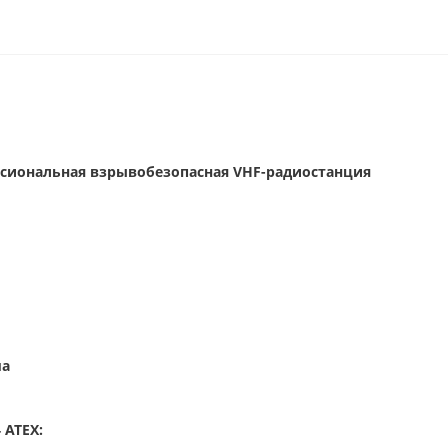
фессиональная взрывобезопасная VHF-радиостанция
ма
 ATEX: