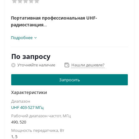
Портативная профессиональная UHF-
радиостанция
Подробнее
Диапазон частот на передачу, МГц: 490-520
Мощность передатчика, Вт: 1,0...5,0
Шаг сетки, кГц: 12.5/20/25
По запросу
Кол-во каналов: 32
Уточняйте наличие
Нашли дешевле?
Запросить
Характеристики
Диапазон
UHF 403-527 МГц
Рабочий диапазон частот, МГц
490, 520
Мощность передатчика, Вт
1, 5