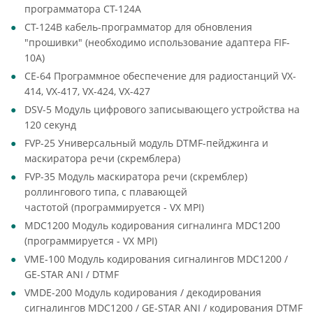
программатора CT-124A
CT-124B кабель-программатор для обновления
"прошивки" (необходимо использование адаптера FIF-
10A)
CE-64 Программное обеспечение для радиостанций VX-
414, VX-417, VX-424, VX-427
DSV-5 Модуль цифрового записывающего устройства на
120 секунд
FVP-25 Универсальный модуль DTMF-пейджинга и
маскиратора речи (скремблера)
FVP-35 Модуль маскиратора речи (скремблер)
роллингового типа, с плавающей
частотой (программируется - VX MPI)
MDC1200 Модуль кодирования сигналинга MDC1200
(программируется - VX MPI)
VME-100 Модуль кодирования сигналингов MDC1200 /
GE-STAR ANI / DTMF
VMDE-200 Модуль кодирования / декодирования
сигналингов MDC1200 / GE-STAR ANI / кодирования DTMF