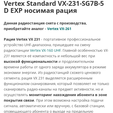
Vertex Standard VX-231-SG7B-5
D EXP носимая рация
Данная радиостанция снята с производства,
приобретайте аналог -
Vertex VX-261
Рация Vertex VX 231
- портативное профессиональное
устройство UHF-диапазона, пришедшее на смену
радиостанции
Vertex VX-160 UHF
. Главной особенностью
VX-
231
является её компактность и небольшой вес при
высокой функциональности
и продолжительном
времени работы от одного заряда аккумулятора в режиме
экономии энергии. Из радиостанций схожего ценового
сегмента, рация VX 231 выделяется расширенным
функционалом сканирования, который позволяет не только
сканировать радио-каналы на предмет активности, но и
осуществлять
мониторинг нахождения абонента в зоне
покрытия связи
. При этом возможна настройка подачи
сигнала, автоматически или вручную, с базовой станции,
оповещающего абонента о выходе на предельную