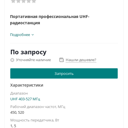
Портативная профессиональная UHF-
радиостанция
Радиостанция снята с производства,
Подробнее
приобретайте аналог
Vertex VX-261
По запросу
Рабочий диапазон частот, МГц: 450-520
Мощность передатчика, Вт: 1,0...5,0
Уточняйте наличие
Нашли дешевле?
Шаг сетки, кГц: 12.5/20/25
Кол-во каналов: 16
Запросить
Характеристики
Диапазон
UHF 403-527 МГц
Рабочий диапазон частот, МГц
450, 520
Мощность передатчика, Вт
1, 5