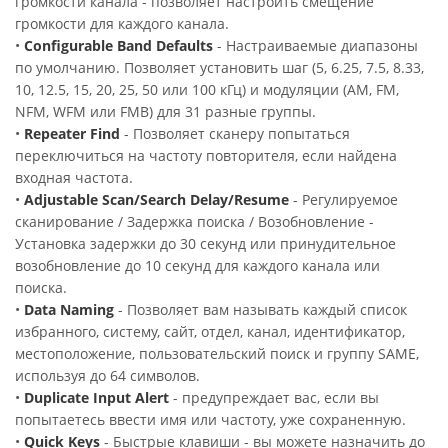
громкости канала - позволяет настроить смещение
громкости для каждого канала.
•
Configurable Band Defaults
- Настраиваемые диапазоны
по умолчанию. Позволяет установить шаг (5, 6.25, 7.5, 8.33,
10, 12.5, 15, 20, 25, 50 или 100 кГц) и модуляции (AM, FM,
NFM, WFM или FMB) для 31 разные группы.
•
Repeater Find
- Позволяет сканеру попытаться
переключиться на частоту повторителя, если найдена
входная частота.
•
Adjustable Scan/Search Delay/Resume
- Регулируемое
сканирование / Задержка поиска / Возобновление -
Установка задержки до 30 секунд или принудительное
возобновление до 10 секунд для каждого канала или
поиска.
•
Data Naming
- Позволяет вам называть каждый список
избранного, систему, сайт, отдел, канал, идентификатор,
местоположение, пользовательский поиск и группу SAME,
используя до 64 символов.
•
Duplicate Input Alert
- предупреждает вас, если вы
попытаетесь ввести имя или частоту, уже сохраненную.
•
Quick Keys
- Быстрые клавиши - вы можете назначить до