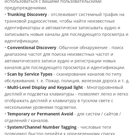
использоваться с вашими пользовательскими
предупреждениями.
•
Trunking Discovery
- отслеживает системный трафик на
транковой радиосистеме, чтобы найти неизвестные
идентификаторы и автоматически записывать аудио и
записывать новые каналы для последующего просмотра и
идентификации.
•
Conventional Discovery
-Обычное обнаружение - поиск
диапазона частот для поиска неизвестных частот и
автоматического записи аудио и регистрации новых
каналов для последующего просмотра и идентификации.
•
Scan by Service Types
- сканирование каналов по типу
обслуживания, т. е. Пожар, полиция, железная дорога и т. д.
•
Multi-Level Display and Keypad light
- Многоуровневый
дисплей и подсветка клавиатуры - позволяет легко и легко
отображать дисплей и клавиатуру в тусклом свете с
несколькими уровнями подсветки.
•
Temporary or Permanent Avoid
- для систем / сайтов /
отделений / каналов.
•
System/Channel Number Tagging
- числовые теги
позволяют быстро перейти к определенному списку