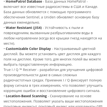
•
HomePatrol Database
- База данных HomePatrol -
включает все известные радиосистемы в США и Канаде.
База данных обновляется с помощью программного
обеспечения Sentinel, а Uniden обновляет основную базу
данных еженедельно.
•
Water Resistant (JIS4)
- Устойчивость к пыли и
повреждениям, вызванным разбрызгиванием воды в
любом направлении (когда все крышки гнезд находятся на
месте).
•
Customizable Color Display
- Настраиваемый цветной
дисплей. Вы можете установить цвет дисплея для каждого
поля на дисплее. Кроме того, для многих полей вы можете
выбрать предоставленную информацию.
True I / Q ™ Receiver - разработан для улучшения цифровой
производительности даже в самых сложных
радиочастотных средах. Приемник I / Q фиксирует полную
форму сигнала в трех измерениях, что позволяет улучшить
коррекцию ошибок и восстановление цифрового сигнала.
•
Location-Based Scanning
- Сканирование на основе
местоположения. Позволяет указать ваши местоположения
(почтовые индексы), почтовый индекс или координаты GPS