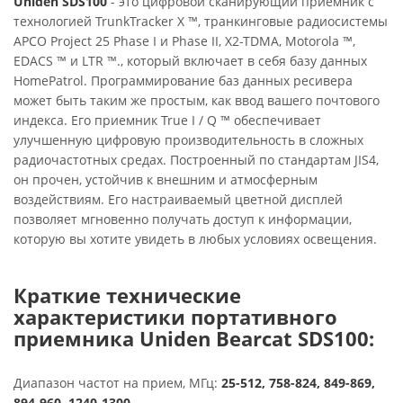
Uniden SDS100
- это цифровой сканирующий приемник с
технологией TrunkTracker X ™, транкинговые радиосистемы
APCO Project 25 Phase I и Phase II, X2-TDMA, Motorola ™,
EDACS ™ и LTR ™., который включает в себя базу данных
HomePatrol. Программирование баз данных ресивера
может быть таким же простым, как ввод вашего почтового
индекса. Его приемник True I / Q ™ обеспечивает
улучшенную цифровую производительность в сложных
радиочастотных средах. Построенный по стандартам JIS4,
он прочен, устойчив к внешним и атмосферным
воздействиям. Его настраиваемый цветной дисплей
позволяет мгновенно получать доступ к информации,
которую вы хотите увидеть в любых условиях освещения.
Краткие технические
характеристики портативного
приемника Uniden Bearcat SDS100:
Диапазон частот на прием, МГц:
25-512, 758-824, 849-869,
894-960, 1240-1300