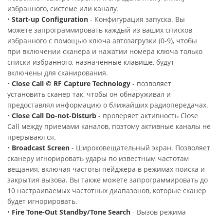
избранного, системе или каналу.
•
Start-up Configuration
- Конфигурация запуска. Вы
можете запрограммировать каждый из ваших списков
избранного с помощью ключа автозагрузки (0-9), чтобы
при включении сканера и нажатии номера ключа только
списки избранного, назначенные клавише, будут
включены для сканирования.
•
Close Call © RF Capture Technology
- позволяет
установить сканер так, чтобы он обнаруживал и
предоставлял информацию о ближайших радиопередачах.
•
Close Call Do-not-Disturb
- проверяет активность Close
Call между приемами каналов, поэтому активные каналы не
прерываются.
•
Broadcast Screen
- Широковещательный экран. Позволяет
сканеру игнорировать удары по известным частотам
вещания, включая частоты пейджера в режимах поиска и
закрытия вызова. Вы также можете запрограммировать до
10 настраиваемых частотных диапазонов, которые сканер
будет игнорировать.
•
Fire Tone-Out Standby/Tone Search
- Вызов режима