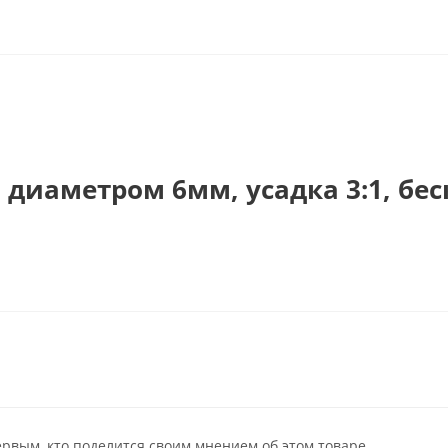
 диаметром 6мм, усадка 3:1, бес
ервым, кто поделится своим мнением об этом товаре