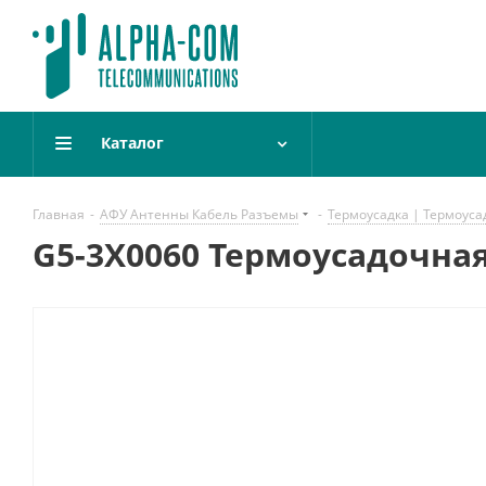
Каталог
Главная
-
АФУ Антенны Кабель Разъемы
-
Термоусадка | Термоуса
G5-3X0060 Термоусадочная