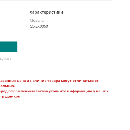
Характеристики
Модель
G5-3X0060
утся с
казанные цена и наличие товара могут отличаться от
еальных.
еред оформлением заказа уточните информацию у наших
отрудников