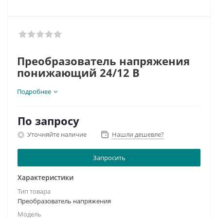
Преобразователь напряжения
понижающий 24/12 B
Подробнее
Входное напряжение:
20 – 32 В. (постоянное).
Выходное напряжение:
По запросу
13, 5 ± 0, 1 (постоянное)
Ток нагрузки max:
20 A
Уточняйте наличие
Нашли дешевле?
Ток срабатывания защиты:
24 A
Габаритные размеры:
151x104x55 мм
Запросить
Вес:
650 гр.
Характеристики
Тип товара
Преобразователь напряжения
Модель