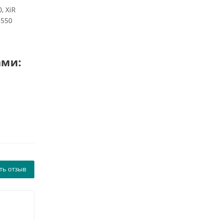
, XiR
5550
ами:
ть отзыв