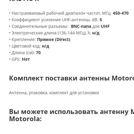
• Настраиваемый рабочий диапазон частот, МГц:
450-470
• Коэффициент усиления UHF-антенны, dB:
5
• Соединительные разъемы:
BNC-папа
для
UHF
• Электрическая длина (136-144 МГц), λ:
н/д
• Крепление:
Прямое (Direct)
• Цветовой код:
н/д
• Длина (см):
70
• GPS:
Нет
Комплект поставки антенны Motoro
Антенна, упаковка, комплект для установки
Вы можете использовать антенну M
Motorola: