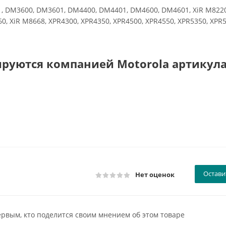
 DM3600, DM3601, DM4400, DM4401, DM4600, DM4601, XiR M8220
60, XiR M8668, XPR4300, XPR4350, XPR4500, XPR4550, XPR5350, XPR
ируются компанией Motorola артикул
Остави
Нет оценок
ервым, кто поделится своим мнением об этом товаре