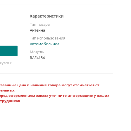
Характеристики
Тип товара
Антенна
Тип использования
Автомобильное
Модель
RAE4154
утся с
казанные цена и наличие товара могут отличаться от
еальных.
еред оформлением заказа уточните информацию у наших
отрудников