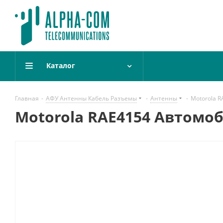
Каталог
Главная
-
АФУ Антенны Кабель Разъемы
-
Антенны
-
Motorola 
Motorola RAE4154 Автомо