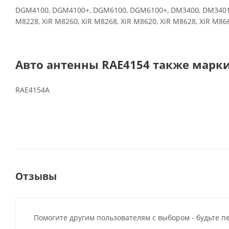
DGM4100, DGM4100+, DGM6100, DGM6100+, DM3400, DM3401,
M8228, XiR M8260, XiR M8268, XiR M8620, XiR M8628, XiR M86
Авто антенны RAE4154 также марк
RAE4154A
Отзывы
Помогите другим пользователям с выбором - будьте п