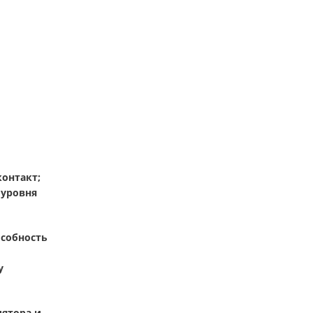
контакт;
 уровня
особность
у
лятора и