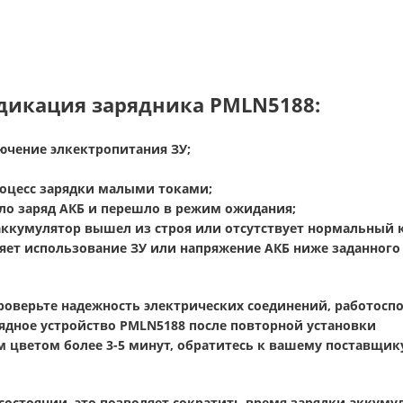
дикация зарядника PMLN5188:
ючение элкектропитания ЗУ;
роцесс зарядки малыми токами;
ло заряд АКБ и перешло в режим ожидания;
аккумулятор вышел из строя или отсутствует нормальный 
яет использование ЗУ или напряжение АКБ ниже заданного
 проверьте надежность электрических соединений, работосп
рядное устройство PMLN5188 после повторной установки
 цветом более 3-5 минут, обратитесь к вашему поставщик
стоянии, это позволяет сократить время зарядки аккуму