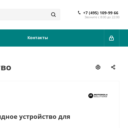
+7 (495) 109-99 66
Звоните с 8:00 до 22:00
Контакты
тво
дное устройство для
ES™ (Euro Line Cord)