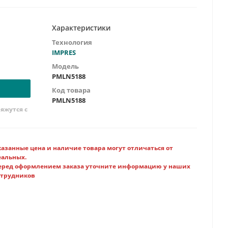
PRES
мых АКБ:
Li-Ion / NiCd / iMH
Характеристики
90-264
Технология
IMPRES
Модель
PMLN5188
Код товара
PMLN5188
яжутся с
казанные цена и наличие товара могут отличаться от
еальных.
еред оформлением заказа уточните информацию у наших
отрудников