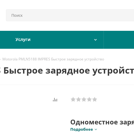
Услуги
-
Motorola PMLN5188 IMPRES Быстрое зарядное устройство
S Быстрое зарядное устройс
Одноместное заря
аккумулятора IMPR
Подробнее