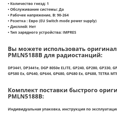
• Количество гнезд:
1
• Обслуживание системы:
Да
• Рабочее напряжение, В:
90-264
• Розетка :
Евро
(EU Switch mode power supply)
• Дисплей:
Нет
• Тип зарядного устройства:
IMPRES
Вы можете использовать оригиналь
PMLN5188B для радиостанций:
DP3441, DP3441e, DGP 8050e ELITE, GP240, GP280, GP330, GP
GP580 Ex, GP640, GP644, GP680, GP680 Ex, GP688, TETRA M
Комплект поставки быстрого ориги
PMLN5188B:
Индивидуальная упаковка, инструкция по эксплуатаци