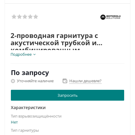
2-проводная гарнитура с
акустической трубкой и
комбинированным
Подробнее
микрофоном-кнопкой PTT для
Тип гарнитуры:
скрытого ношения
радиостанций Motorola
Тип разъема:
Motorola 2.5x2 / 3.5x2 jack
Возможность тех. обслуживания/модификации:
По запросу
да/
нет
Уточняйте наличие
Нашли дешевле?
Запросить
Характеристики
Тип взрывозищищённости
Нет
Тип гарнитуры