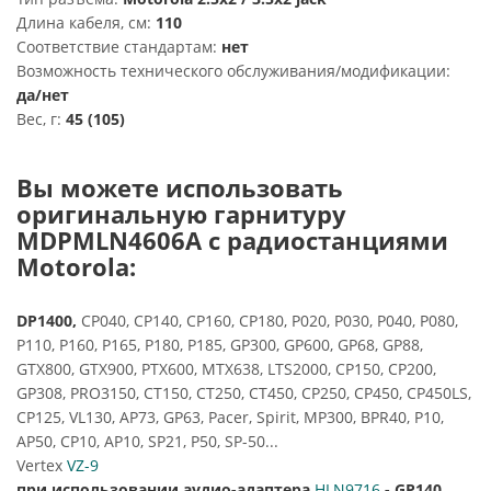
Длина кабеля, см:
110
Соответствие стандартам:
нет
Возможность технического обслуживания/модификации:
да/нет
Вес, г:
45 (105)
Вы можете использовать
оригинальную гарнитуру
MDPMLN4606A с радиостанциями
Motorola:
DP1400,
CP040, CP140, CP160, CP180, P020, P030, P040, P080,
P110, P160, P165, P180, P185, GP300, GP600, GP68, GP88,
GTX800, GTX900, PTX600, MTX638, LTS2000, CP150, CP200,
GP308, PRO3150, CT150, CT250, CT450, CP250, CP450, CP450LS,
CP125, VL130, AP73, GP63, Pacer, Spirit, MP300, BPR40, P10,
AP50, CP10, AP10, SP21, P50, SP-50...
Vertex
VZ-9
при использовании аудио-адаптера
HLN9716
-
GP140,