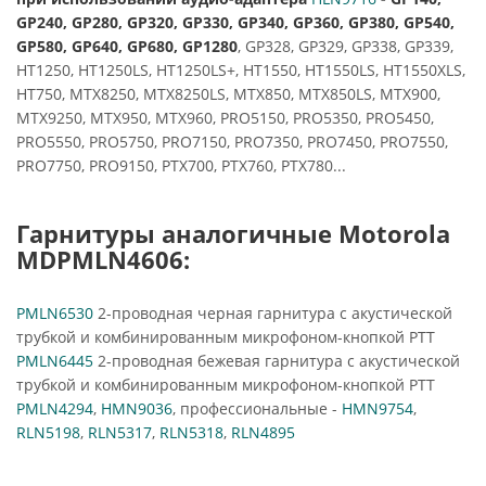
GP240, GP280, GP320,
GP330,
GP340, GP360, GP380, GP540,
GP580, GP640, GP680, GP1280
, GP328, GP329, GP338, GP339,
HT1250, HT1250LS, HT1250LS+, HT1550, HT1550LS, HT1550XLS,
HT750, MTX8250, MTX8250LS, MTX850, MTX850LS, MTX900,
MTX9250, MTX950, MTX960, PRO5150, PRO5350, PRO5450,
PRO5550, PRO5750, PRO7150, PRO7350, PRO7450, PRO7550,
PRO7750, PRO9150, PTX700, PTX760, PTX780...
Гарнитуры аналогичные Motorola
MDPMLN4606:
PMLN6530
2-проводная черная гарнитура с акустической
трубкой и комбинированным микрофоном-кнопкой PTT
PMLN6445
2-проводная бежевая гарнитура с акустической
трубкой и комбинированным микрофоном-кнопкой PTT
PMLN4294
,
HMN9036
, профессиональные -
HMN9754
,
RLN5198
,
RLN5317
,
RLN5318
,
RLN4895