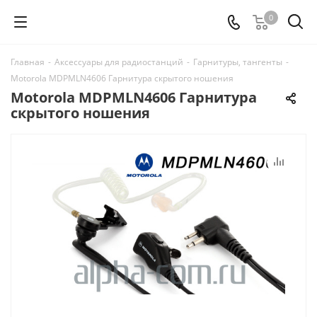
0
Главная
-
Аксессуары для радиостанций
-
Гарнитуры, тангенты
-
Motorola MDPMLN4606 Гарнитура скрытого ношения
Motorola MDPMLN4606 Гарнитура
скрытого ношения