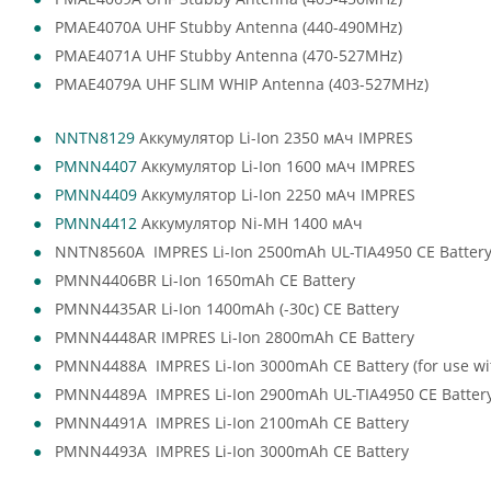
PMAE4070A UHF Stubby Antenna (440-490MHz)
PMAE4071A UHF Stubby Antenna (470-527MHz)
PMAE4079A UHF SLIM WHIP Antenna (403-527MHz)
NNTN8129
Аккумулятор Li-Ion 2350 мАч IMPRES
PMNN4407
Аккумулятор Li-Ion 1600 мАч IMPRES
PMNN4409
Аккумулятор Li-Ion 2250 мАч IMPRES
PMNN4412
Аккумулятор Ni-MH 1400 мАч
NNTN8560A IMPRES Li-Ion 2500mAh UL-TIA4950 CE Batter
PMNN4406BR Li-Ion 1650mAh CE Battery
PMNN4435AR Li-Ion 1400mAh (-30c) CE Battery
PMNN4448AR IMPRES Li-Ion 2800mAh CE Battery
PMNN4488A IMPRES Li-Ion 3000mAh CE Battery (for use with
PMNN4489A IMPRES Li-Ion 2900mAh UL-TIA4950 CE Batter
PMNN4491A IMPRES Li-Ion 2100mAh CE Battery
PMNN4493A IMPRES Li-Ion 3000mAh CE Battery