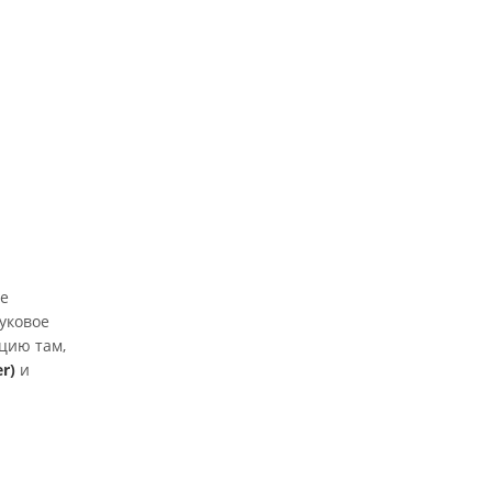
ое
уковое
цию там,
r)
и