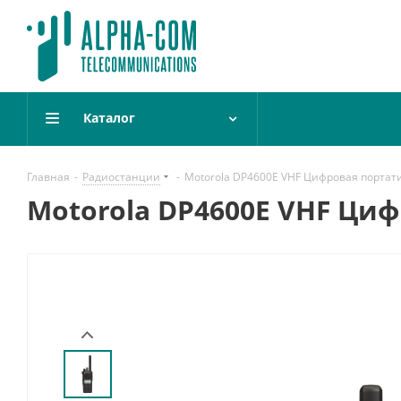
Каталог
Главная
-
Радиостанции
-
Motorola DP4600E VHF Цифровая портат
Motorola DP4600E VHF Ци