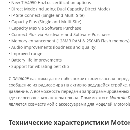
• New TIA4950 HazLoc certification options
• Direct Mode (including Dual Capacity Direct Mode)
• IP Site Connect (Single and Multi-Site)
• Capacity Plus (Single and Multi-Site)
• Capacity Max via Software Purchase
• Connect Plus via Hardware and Software Purchase
• Memory enhancement (128MB RAM & 256MB Flash memory)
• Audio improvements (loudness and quality)
• Improved range
• Battery life improvements
• Support for vibrating belt clip
С
DP4600E
вас никогда не побеспокоит громогласная перед
сообщение из радиоэфира на активно ведущейся стройке, 
давление. А возможность передачи запрограммированных
где голосовая связь нежелательна. Помимо этого
Motorola 
является совместимой с аксессуарами для моделей Motoro
Технические характеристики Moto