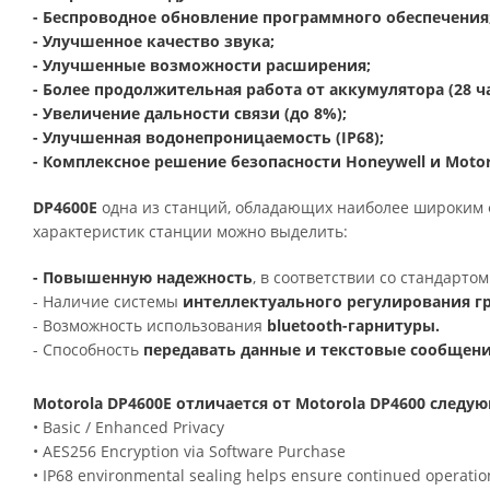
- Беспроводное обновление программного обеспечения
- Улучшенное качество звука;
- Улучшенные возможности расширения;
- Более продолжительная работа от аккумулятора (28 ча
- Увеличение дальности связи (до 8%);
- Улучшенная водонепроницаемость (IP68);
- Комплексное решение безопасности Honeywell и Motorol
DP4600E
одна из станций, обладающих наиболее широким 
характеристик станции можно выделить:
- Повышенную надежность
, в соответствии со стандарто
- Наличие системы
интеллектуального регулирования г
- Возможность использования
bluetooth-гарнитуры.
- Способность
передавать данные и текстовые сообщени
Motorola DP4600E отличается от
Motorola
D
P4600 следу
• Basic / Enhanced Privacy
• AES256 Encryption via Software Purchase
• IP68 environmental sealing helps ensure continued operatio