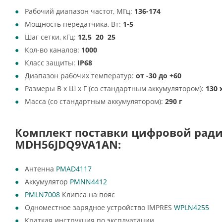
Рабочий диапазон частот, МГц:
136-174
Мощность передатчика, Вт:
1-5
Шаг сетки, кГц:
12,5 20 25
Кол-во каналов:
1000
Класс защиты:
IP68
Диапазон рабочих температур:
от -30 до +60
Размеры В х Ш х Г (со стандартным аккумулятором):
130 
Масса (со стандартным аккумулятором):
290 г
Комплект поставки цифровой ради
MDH56JDQ9VA1AN:
Антенна
PMAD4117
Аккумулятор
PMNN4412
PMLN7008
Клипса на пояс
Одноместное зарядное устройство IMPRES
WPLN4255
Краткая инструкция по эксплуатации.