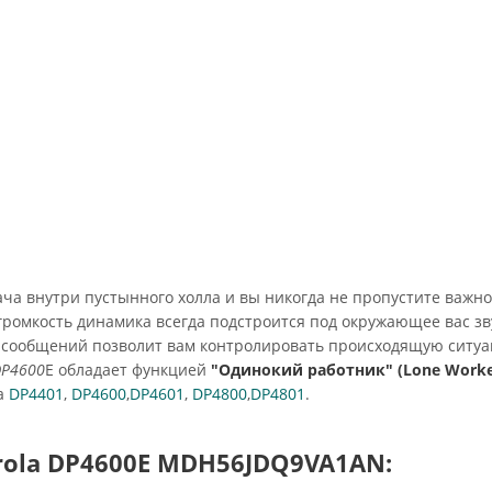
ача внутри пустынного холла и вы никогда не пропустите важн
громкость динамика всегда подстроится под окружающее вас зв
 сообщений позволит вам контролировать происходящую ситуа
DP4600
E обладает функцией
"Одинокий работник" (Lone Worke
la
DP4401
,
DP4600
,
DP4601
,
DP4800
,
DP4801
.
rola DP4600E MDH56JDQ9VA1AN: