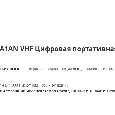
VA1AN VHF Цифровая портативна
LKP PBER302F
- цифровая радиостанция
VHF
-диапазона систем
И DP4000 имеют ряд новых функций:
и "Упавший человек" ("Man Down") (DP4401e, DP4601e, DP48