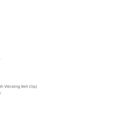
y
 Vibrating Belt Clip)
y