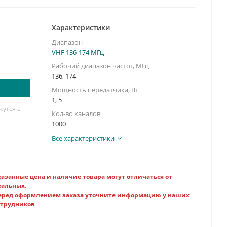
Характеристики
Диапазон
VHF 136-174 МГц
Рабочий диапазон частот, МГц
136, 174
Мощность передатчика, Вт
1, 5
утся с
Кол-во каналов
1000
Все характеристики
казанные цена и наличие товара могут отличаться от
еальных.
еред оформлением заказа уточните информацию у наших
отрудников