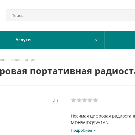
Услуги
ивная радиостанция
фровая портативная радиос
Носимая цифровая радиостан
MDH56JDQ9VA1AN
Подробнее