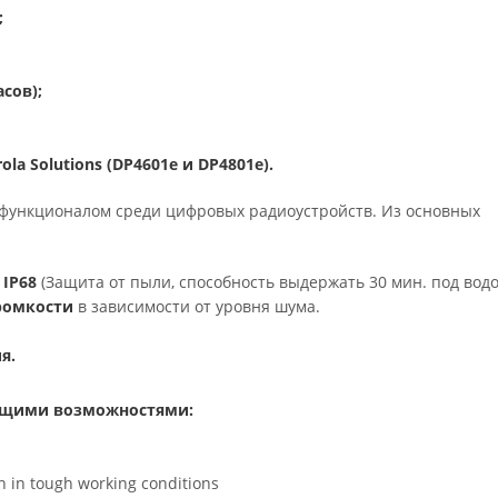
;
сов);
a Solutions (DP4601e и DP4801e).
функционалом среди цифровых радиоустройств. Из основных
м
IP68
(Защита от пыли, способность выдержать 30 мин. под водо
ромкости
в зависимости от уровня шума.
я.
ющими возможностями:
n in tough working conditions