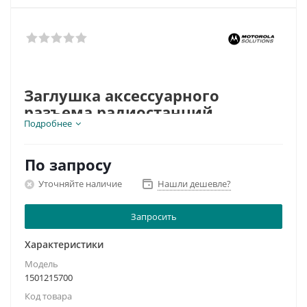
Заглушка аксессуарного
разъема радиостанций
Подробнее
MOTOTRBO
По запросу
Уточняйте наличие
Нашли дешевле?
Запросить
Характеристики
Модель
1501215700
Код товара