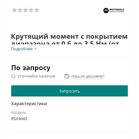
Крутящий момент с покрытием
диапазона от 0,6 до 3,5 Нм (от 5
Подробнее
до 35 кгс/см, от 5 до 30 дюймов
на фунт)
По запросу
Уточняйте наличие
Нашли дешевле?
Запросить
Характеристики
Модель
RSX4043