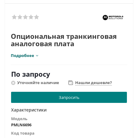
Опциональная транкинговая
аналоговая плата
Подробнее
Совместимость:
DP4400 DP4401 DP4600 DP4601
DP4800 DP4801 DM4400 DM4401 DM4600 DM4601​
DP3441
По запросу
Уточняйте наличие
Нашли дешевле?
Запросить
Характеристики
Модель
PMLN6696
Код товара