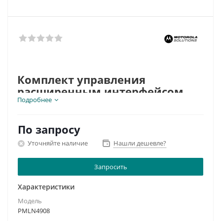
Комплект управления
расширенным интерфейсом
Подробнее
Motorola (передняя панель) к
радиостанциям Motorola серии
Tetra MTM5400 или MTM5200
По запросу
Remote & Motorcycle Mount
.
Уточняйте наличие
Нашли дешевле?
Запросить
Характеристики
Модель
PMLN4908