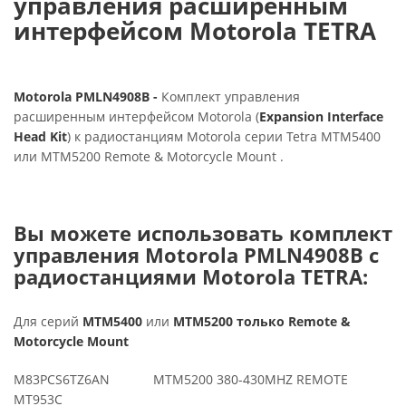
управления расширенным
интерфейсом Motorola TETRA
Motorola PMLN4908B -
Комплект управления
расширенным интерфейсом Motorola (
Expansion Interface
Head Kit
) к радиостанциям Motorola серии Tetra MTM5400
или MTM5200 Remote & Motorcycle Mount .
Вы можете использовать комплект
управления Motorola PMLN4908B с
радиостанциями Motorola TETRA:
Для серий
MTM5400
или
MTM5200
только Remote &
Motorcycle Mount
M83PCS6TZ6AN MTM5200 380-430MHZ REMOTE
MT953C