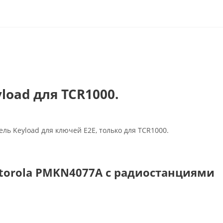
load для TCR1000.
ль Keyload для ключей E2E, только для TCR1000.
torola PMKN4077A с радиостанциями