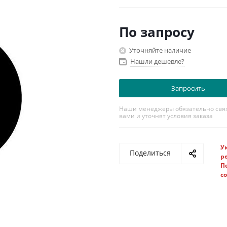
радиостанций Mot
По запросу
Уточняйте наличие
Нашли дешевле?
Запросить
Наши менеджеры обязательно свяж
вами и уточнят условия заказа
У
Поделиться
р
П
с