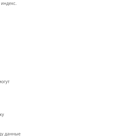
 индекс.
могут
ку
ду данные