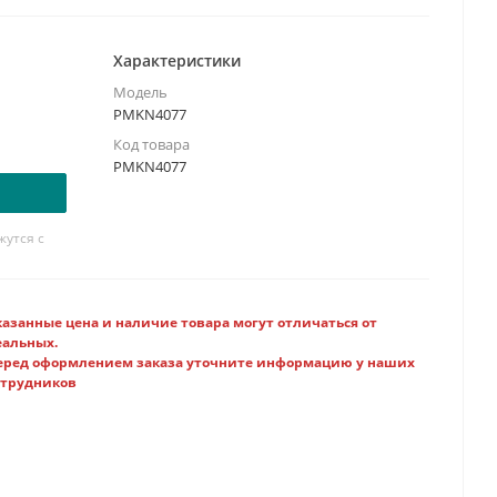
orola Tetra TCR1000
Характеристики
Модель
PMKN4077
Код товара
PMKN4077
утся с
казанные цена и наличие товара могут отличаться от
еальных.
еред оформлением заказа уточните информацию у наших
отрудников