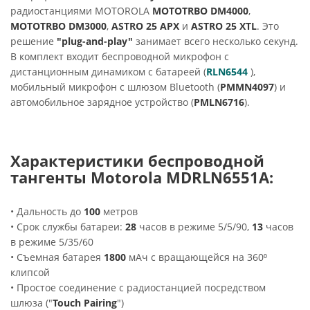
радиостанциями MOTOROLA
MOTOTRBO DM4000
,
MOTOTRBO DM3000
,
ASTRO 25 APX
и
ASTRO 25 XTL
. Это
решение
"plug-and-play"
занимает всего несколько секунд.
В комплект входит беспроводной микрофон с
дистанционным динамиком с батареей (
RLN6544
),
мобильный микрофон с шлюзом Bluetooth (
PMMN4097
) и
автомобильное зарядное устройство (
PMLN6716
).
Характеристики беспроводной
тангенты Motorola MDRLN6551A:
• Дальность до
100
метров
• Срок службы батареи:
28
часов в режиме 5/5/90,
13
часов
в режиме 5/35/60
• Съемная батарея
1800
мАч с вращающейся на 360⁰
клипсой
• Простое соединение с радиостанцией посредством
шлюза ("
Touch Pairing
")