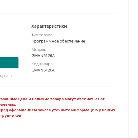
Характеристики
Тип товара
Программное обеспечение
Модель
GMVN6126A
Код товара
GMVN6126A
утся с
казанные цена и наличие товара могут отличаться от
еальных.
еред оформлением заказа уточните информацию у наших
отрудников