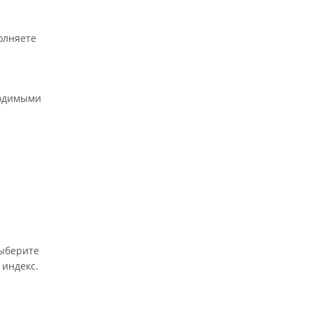
олняете
ходимыми
выберите
 индекс.