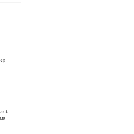
ьер
ard.
имя