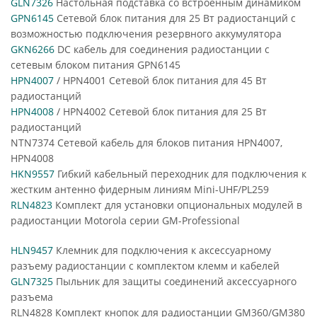
GLN7326
Настольная подставка со встроенным динамиком
GPN6145
Сетевой блок питания для 25 Вт радиостанций с
возможностью подключения резервного аккумулятора
GKN6266
DC кабель для соединения радиостанции с
сетевым блоком питания GPN6145
HPN4007
/ HPN4001 Сетевой блок питания для 45 Вт
радиостанций
HPN4008
/ HPN4002 Сетевой блок питания для 25 Вт
радиостанций
NTN7374 Сетевой кабель для блоков питания HPN4007,
HPN4008
HKN9557
Гибкий кабельный переходник для подключения к
жестким антенно фидерным линиям Mini-UHF/PL259
RLN4823
Комплект для установки опциональных модулей в
радиостанции Motorola серии GM-Professional
HLN9457
Клемник для подключения к аксессуарному
разъему радиостанции с комплектом клемм и кабелей
GLN7325
Пыльник для защиты соединений аксессуарного
разъема
RLN4828 Комплект кнопок для радиостанции GM360/GM380