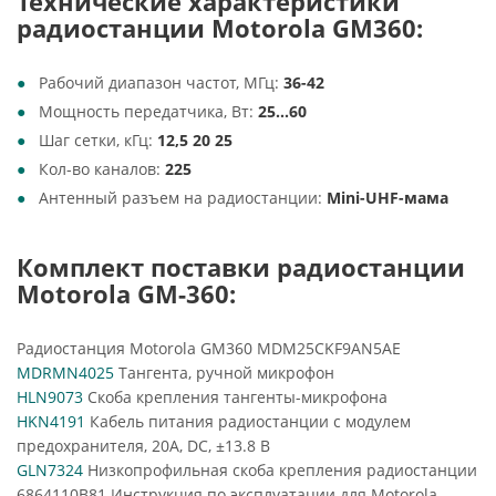
Технические характеристики
радиостанции Motorola GM360:
Рабочий диапазон частот, МГц:
36-42
Мощность передатчика, Вт:
25...60
Шаг сетки, кГц:
12,5 20 25
Кол-во каналов:
225
Антенный разъем на радиостанции:
Mini-UHF-мама
Комплект поставки радиостанции
Motorola GM-360:
Радиостанция Motorola GM360 MDM25CKF9AN5AE
MDRMN4025
Тангента, ручной микрофон
HLN9073
Скоба крепления тангенты-микрофона
HKN4191
Кабель питания радиостанции с модулем
предохранителя, 20А, DC, ±13.8 В
GLN7324
Низкопрофильная скоба крепления радиостанции
6864110B81 Инструкция по эксплуатации для Motorola