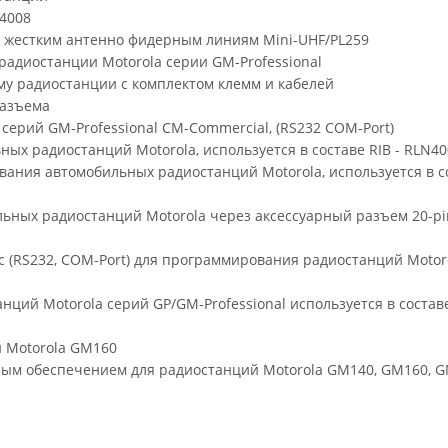
N4008
к жестким антенно фидерным линиям Mini-UHF/PL259
радиостанции Motorola серии GM-Professional
у радиостанции с комплектом клемм и кабелей
разъема
ерий GM-Professional CM-Commercial, (RS232 COM-Port)
х радиостанций Motorola, используется в составе RIB - RLN40
ания автомобильных радиостанций Motorola, используется в со
ьных радиостанций Motorola через аксессуарный разъем 20-pi
йс (RS232, COM-Port) для программирования радиостанций Motor
ций Motorola серий GP/GM-Professional используется в состав
и Motorola GM160
ым обеспечением для радиостанций Motorola GM140, GM160, G