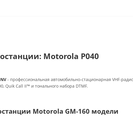
станции: Motorola P040
ONV
- профессиональная автомобильно-стационарная VHF-ради
Quik Call II™ и тонального набора DTMF.
останции Motorola GM-160 модели