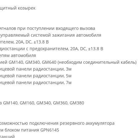
ащитный козырек
игналов при поступлении входящего вызова
и управляемый системой зажигания автомобиля
елем, 20А, DC, ±13.8 В
иостанции с предохранителем, 20А, DC, ±13.8 В
епям автомобиля
ией GM140, GM340, GM640 (необходим соединительный кабель)
ицевой панели радиостанции, 3м
ицевой панели радиостанции, 5м
ицевой панели радиостанции, 7м
a GM140, GM160, GM340, GM360, GM380
возможностью подключения резервного аккумулятора
ым блоком питания GPN6145
станций