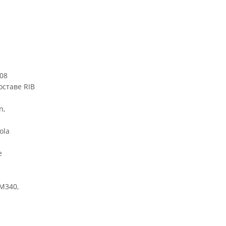
08
ставе RIB
n,
ola
е
M340,