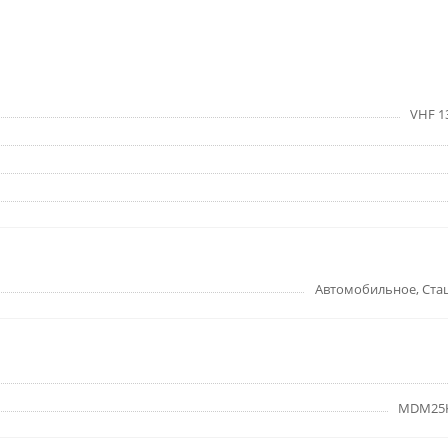
VHF 1
Автомобильное, Ста
MDM25K