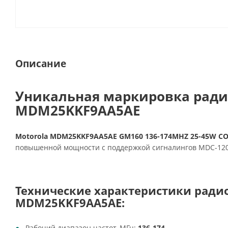
Описание
Уникальная маркировка радио
MDM25KKF9AA5AE
Motorola MDM25KKF9AA5AE GM160 136-174MHZ 25-45W C
повышенной мощности с поддержкой сигналингов MDC-1200, 
Технические характеристики ради
MDM25KKF9AA5AE:
Рабочий диапазон частот, МГц:
136-174