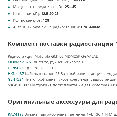
Мощность передатчика, Вт:
25...45
Шаг сетки, кГц:
12,5 20 25
Кол-во каналов:
128
Антенный разъем на радиостанции:
BNC-мама
Комплект поставки радиостанции M
Радиостанция Motorola GM160 MDM25KKF9AA5AE
MDRMN4025
Тангента, ручной микрофон
HLN9073
Крепеж тангенты
HKN4137
Кабель питания 25 Ваттной радиостанции с модуле
GLN7324
Низкопрофильная скоба крепления радиостанции
6864110B87 Инструкция по эксплуатации для Motorola GM1
Оригинальные аксессуары для рад
RAD4198
Врезная автомобильная антенна, 1/4, 136-144 МГц,