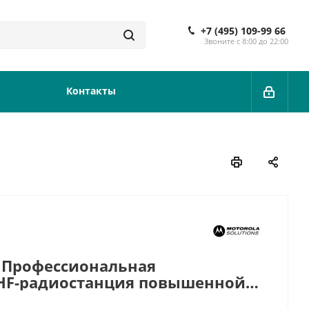
+7 (495) 109-99 66
Звоните с 8:00 до 22:00
Контакты
Профессиональная
HF-радиостанция повышенной
ржкой сигналингов MDC-1200,