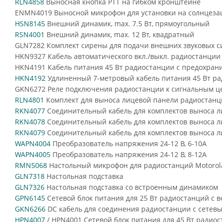
RLN4858
Выносная кнопка PTT на гибком кронштейне
ENMN4019 Выносной микрофон для установки на солнцез
HSN8145
Внешний динамик, max. 7.5 Вт, прямоугольный
RSN4001
Внешний динамик, max. 12 Вт, квадратный
GLN7282 Комплект сирены для подачи внешних звуковых с
HKN9327 Кабель автоматического вкл./выкл. радиостанци
HKN4191 Кабель питания 45 Вт радиостанции с предохранит
HKN4192
Удлиненный 7-метровый кабель питания 45 Вт рад
GKN6272 Реле подключения радиостанции к сигнальным ц
RLN4801
Комплект для выноса лицевой панели радиостанц
RKN4077
Соединительный кабель для комплектов выноса л
RKN4078
Соединительный кабель для комплектов выноса л
RKN4079
Соединительный кабель для комплектов выноса л
WAPN4004
Преобразователь напряжения 24-12 В, 6-10А
WAPN4005
Преобразователь напряжения 24-12 В, 8-12А
RMN5068
Настольный микрофон для радиостанций Motorol
GLN7318
Настольная подставка
GLN7326
Настольная подставка со встроенным динамиком
GPN6145
Сетевой блок питания для 25 Вт радиостанций с 
GKN6266
DC кабель для соединения радиостанции с сетев
HPN4007
/ HPN4001 Сетевой блок питания для 45 Вт радио