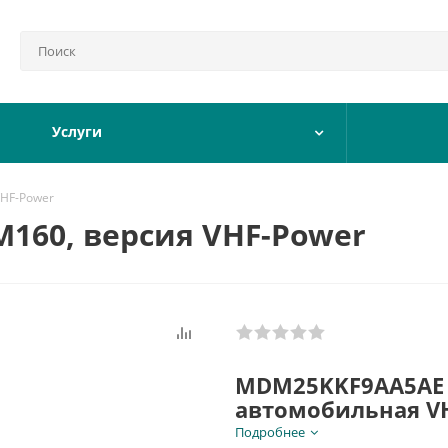
Услуги
VHF-Power
M160, версия VHF-Power
MDM25KKF9AA5AE 
автомобильная V
мощности с подде
Подробнее