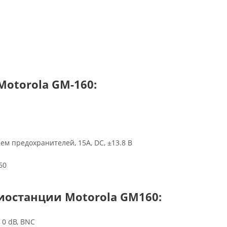
otorola GM-160:
м предохранителей, 15А, DC, ±13.8 В
60
иостанции Motorola GM160:
 0 dB, BNC