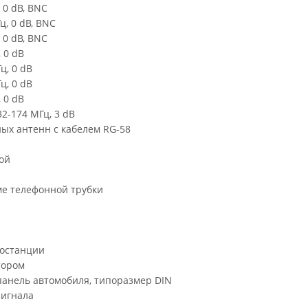
 0 dB, BNC
ц, 0 dB, BNC
 0 dB, BNC
 0 dB
ц, 0 dB
ц, 0 dB
 0 dB
2-174 МГц, 3 dB
ых антенн с кабелем RG-58
ой
ме телефонной трубки
иостанции
тором
анель автомобиля, типоразмер DIN
сигнала