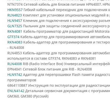
NTN7374 Сетевой кабель для блоков питания HPN4007, HP
HKN9557
Гибкий кабельный переходник для подключения 
RLN4823
Комплект для установки опциональных модулей в 
HLN9457
Клемник для подключения к аксессуарному разъем
GLN7325
Пыльник для защиты соединений аксессуарного 
RKN4081
Кабель-программатор для радиостанций Motorola с
GTF374
Кабель-адаптер для программирования автомобильны
RKN4083
Кабель-адаптер для программирования и тестиров
- RLN4008
RLN4853 Кабель-адаптер для программирования автомобил
используется в составе GTF374, RKN4083 и RKN4081
RLN4008
RIB (Radio Interface Box) Универсальный интерфе
EPN4041 Сетевой блок питания для RIB - RLN4008
HLN9742
Адаптер для перепрошивки Flash памяти радиостан
программаторов
6864110B87 Инструкция по эксплуатации для радиостанци
ENLN4142
Детальная сервисная документация с программн
GM360, GM380 (Русский)