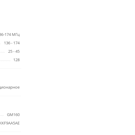
36-174 МГц
136 - 174
25 - 45
128
ционарное
GM160
KF9AA5AE