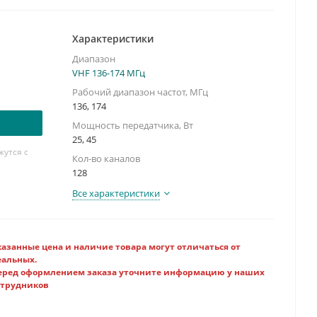
онального набора DTMF
ц:
136-174
...45
Характеристики
Диапазон
VHF 136-174 МГц
Рабочий диапазон частот, МГц
136, 174
Мощность передатчика, Вт
25, 45
утся с
Кол-во каналов
128
Все характеристики
казанные цена и наличие товара могут отличаться от
еальных.
еред оформлением заказа уточните информацию у наших
отрудников