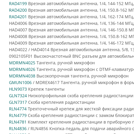
RAD4199
Врезная автомобильная антенна, 1/4, 144-152 МГц,
RAD4200
Врезная автомобильная антенна, 1/4, 150.8-162 МГ
RAD4201
Врезная автомобильная антенна, 1/4, 162-174 МГц,
HAD4006 Врезная автомобильная антенна, 1/4, 136-144 МГц,
HAD4007 Врезная автомобильная антенна, 1/4, 146-150.8 МГ
HAD4008 Врезная автомобильная антенна, 1/4, 150.8-162 МГ
HAD4009 Врезная автомобильная антенна, 1/4, 146-172 МГц,
HAD4022 / HAD4014 Врезная автомобильная антенна, 5/8, 13
0902105F01 Высокочастотный BNC разъем для автомобильн
MDRMN4025
Тангента, ручной микрофон
MDRMN4026
Тангента, ручной микрофон с DTMF-клавиатур
MDRMN4038
Высокопрочная тангента, ручной микрофон
GMUN1006
/ MDREX4617 Тангента, ручной микрофон в фор
HLN9073
Крепеж тангенты
GLN7324
Низкопрофильная скоба крепления радиостанции
GLN7317
Скоба крепления радиостанции
RLN4774
Трехточечный крепеж для жесткой фиксации рад
RLN4779
Скоба крепления радиостанции с замком блокира
RLN4781
Комплект крепления радиостанции в приборную п
RLN4836
/ RLN4856 Кнопка-педаль для подачи аварийного 