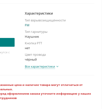
ой
ния/модификации:
да/да
Характеристики
Тип взрывозищищённости
FM
Тип гарнитуры
Наушник
Кнопка PTT
нет
утся с
Цвет провода
чёрный
Все характеристики
казанные цена и наличие товара могут отличаться от
еальных.
еред оформлением заказа уточните информацию у наших
отрудников