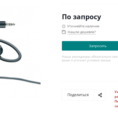
Тип разъема:
3.5mm резьбов
Возможность тех. обслужива
По запросу
Уточняйте наличие
Нашли дешевле?
Запросить
Наши менеджеры обязательно свяж
вами и уточнят условия заказа
У
Поделиться
р
П
с