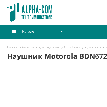
Каталог
Главная
-
Аксессуары для радиостанций
-
Гарнитуры, тангенты
Наушник Motorola BDN672