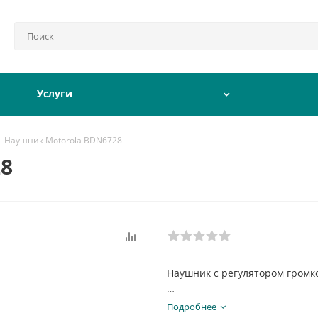
Услуги
-
Наушник Motorola BDN6728
8
Наушник с регулятором громк
Тип гарнитуры:
специализир
Подробнее