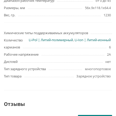
Диапазон рабочих температур
от 0 до 45
Размеры, мм
56x.9x118.1x64.4
Вес, гр.
1230
Химические типы поддерживаемых аккумуляторов
Li-Pol | Литий-полимерный
,
Li-Ion | Литий-ионный
Количество
карманов
6
Рабочее напряжение
2A
Дисплей
нет
Тип зарядного устройства
многопортовое
Тип товара
Зарядное устройство
Отзывы