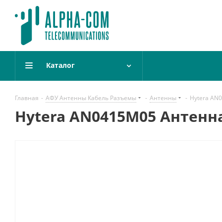
Каталог
Главная
-
АФУ Антенны Кабель Разъемы
-
Антенны
-
Hytera AN
Hytera AN0415M05 Антенн