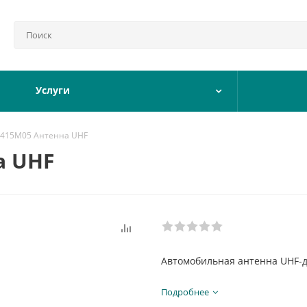
Услуги
0415M05 Антенна UHF
а UHF
Автомобильная антенна UHF-д
Подробнее