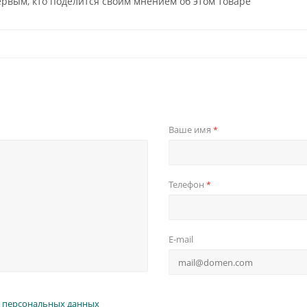
ервым, кто поделится своим мнением об этом товаре
Ваше имя
*
Телефон
*
E-mail
 персональных данных