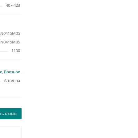
407-423
AN0415M05
AN0415M05
1100
е
,
Врезное
Антенна
ть отзыв