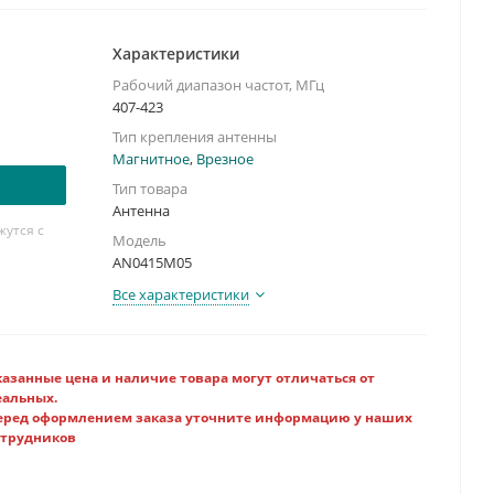
Характеристики
Рабочий диапазон частот, МГц
407-423
Тип крепления антенны
Магнитное
,
Врезное
Тип товара
Антенна
утся с
Модель
AN0415M05
Все характеристики
казанные цена и наличие товара могут отличаться от
еальных.
еред оформлением заказа уточните информацию у наших
отрудников