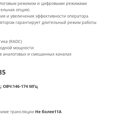
налоговым режимом и цифровыми режимами
тельная опция)
ния и увеличения эффективности оператора
лятором гарантирует длительный режим работы
ика (RADC)
ходной мощности
 в аналоговых и смешанных каналах
85
ц; ОВЧ:146-174 МГц
ежиме трансляции
Не более11A