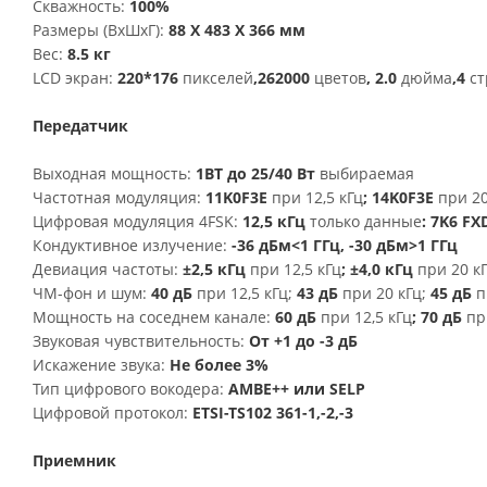
Скважность:
100%
Размеры (ВxШxГ):
88 X 483 X 366 мм
Вес:
8.5 кг
LCD экран:
220*176
пикселей
,262000
цветов
, 2.0
дюйма
,4
ст
Передатчик
Выходная мощность:
1ВТ до 25/40 Вт
выбираемая
Частотная модуляция:
11K0F3E
при 12,5 кГц
; 14K0F3E
при 20
Цифровая модуляция 4FSK:
12,5 кГц
только данные
: 7K6 FX
Кондуктивное излучение:
-36 дБм<1 ГГц, -30 дБм>1 ГГц
Девиация частоты:
±2,5 кГц
при 12,5 кГц
; ±4,0 кГц
при 20 к
ЧМ-фон и шум:
40 дБ
при 12,5 кГц;
43 дБ
при 20 кГц;
45 дБ
п
Мощность на соседнем канале:
60 дБ
при 12,5 кГц
; 70 дБ
пр
Звуковая чувствительность:
От +1 до -3 дБ
Искажение звука:
Не более 3%
Тип цифрового вокодера:
AMBE++ или SELP
Цифровой протокол:
ETSI-TS102 361-1,-2,-3
Приемник