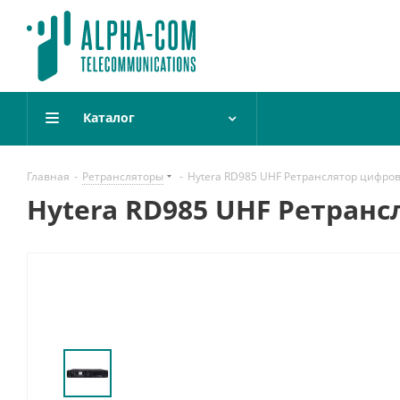
Каталог
Главная
-
Ретрансляторы
-
Hytera RD985 UHF Ретранслятор цифро
Hytera RD985 UHF Ретран