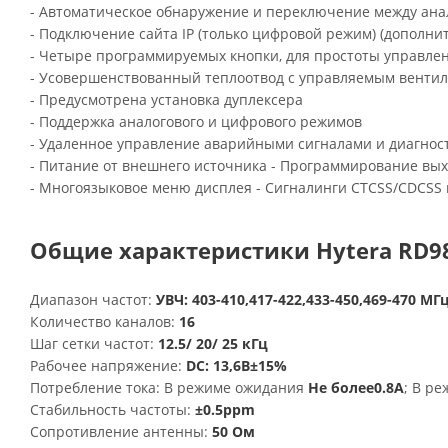
- Автоматическое обнаружение и переключение между а
- Подключение сайта IP (только цифровой режим) (дополни
- Четыре программируемых кнопки, для простоты управле
- Усовершенствованный теплоотвод с управляемым венти
- Предусмотрена установка дуплексера
- Поддержка аналогового и цифрового режимов
- Удаленное управление аварийными сигналами и диагност
- Питание от внешнего источника - Программирование вы
- Многоязыковое меню дисплея - Сигналинги CTCSS/CDCSS
Общие характеристики Hytera RD9
Диапазон частот:
УВЧ: 403-410,417-422,433-450,469-470 МГ
Количество каналов:
16
Шаг сетки частот:
12.5/ 20/ 25 кГц
Рабочее напряжение:
DC: 13,6В±15%
Потребление тока: В режиме ожидания
Не более0.8A
; В р
Стабильность частоты:
±0.5ppm
Сопротивление антенны:
50 Ом