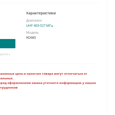
Характеристики
Диапазон
UHF 403-527 МГц
Модель
RD985
утся с
казанные цена и наличие товара могут отличаться от
еальных.
еред оформлением заказа уточните информацию у наших
отрудников