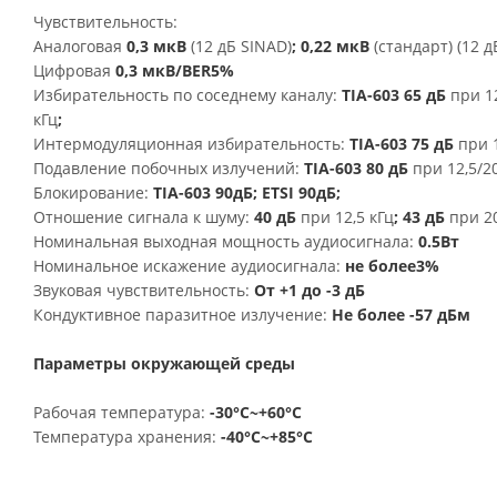
Чувствительность:
Аналоговая
0,3 мкВ
(12 дБ SINAD)
; 0,22 мкВ
(стандарт) (12 д
Цифровая
0,3 мкВ/BER5%
Избирательность по соседнему каналу:
TIA-603 65 дБ
при 12
кГц
;
Интермодуляционная избирательность:
TIA-603 75 дБ
при 1
Подавление побочных излучений:
TIA-603 80 дБ
при 12,5/2
Блокирование:
TIA-603 90дБ; ETSI 90дБ;
Отношение сигнала к шуму:
40 дБ
при 12,5 кГц
; 43 дБ
при 2
Номинальная выходная мощность аудиосигнала:
0.5Вт
Номинальное искажение аудиосигнала:
не более3%
Звуковая чувствительность:
От +1 до -3 дБ
Кондуктивное паразитное излучение:
Не более -57 дБм
Параметры окружающей среды
Рабочая температура:
-30°C~+60°C
Температура хранения:
-40°C~+85°C