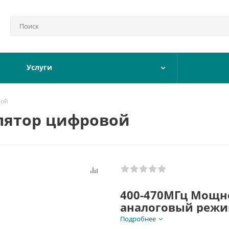
Услуги
вой
слятор цифровой
400-470МГц Мощность 5 - 50 Вт, DMR Tier II и
аналоговый реж
Подробнее