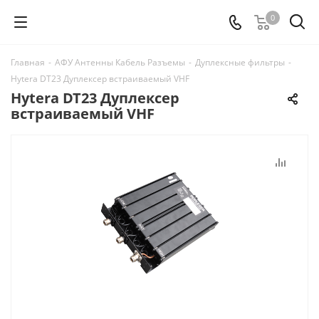
0
Главная
-
АФУ Антенны Кабель Разъемы
-
Дуплексные фильтры
-
Hytera DT23 Дуплексер встраиваемый VHF
Hytera DT23 Дуплексер
встраиваемый VHF