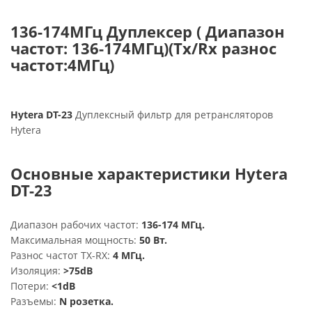
136-174МГц Дуплексер ( Диапазон
частот: 136-174МГц)(Tx/Rx разнос
частот:4МГц)
Hytera DT-23
Дуплексный фильтр для ретрансляторов
Hytera
Основные характеристики Hytera
DT-23
Диапазон рабочих частот:
136-174 МГц.
Максимальная мощность:
50 Вт.
Разнос частот TX-RX:
4 МГц.
Изоляция:
>75dB
Потери:
<1dB
Разъемы:
N розетка.