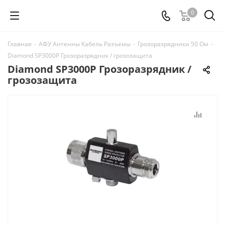
0
Главная
-
АФУ Антенны Кабель Разъемы
-
Грозоразрядники 50 Ом
-
Diamond SP3000P Грозоразрядник / грозозащита
Diamond SP3000P Грозоразрядник /
грозозащита