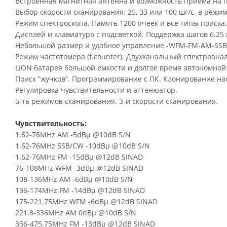
Встроенная магнитная антенна и возможность приема на п
Выбор скорости сканирования: 25, 33 или 100 шг/с. в режиме
Режим спектроскопа. Память 1200 ячеек и все типы поиска.
Дисплей и клавиатура с подсветкой. Поддержка шагов 6.25 
Небольшой размер и удобное управление -WFM-FM-AM-SS
Режим частотомера (f.counter). Двухканальный спектроана
LiON батарея большой емкости и долгое время автономной
Поиск ”жучков”. Программирование с ПК. Клонирование на
Регулировка чувствительности и аттенюатор.
5-ть режимов сканирования. 3-и скорости сканирования.
Чувствительность:
1.62-76MHz AM -5dBµ @10dB S/N
1.62-76MHz SSB/CW -10dBµ @10dB S/N
1.62-76MHz FM -15dBµ @12dB SINAD
76-108MHz WFM -3dBµ @12dB SINAD
108-136MHz AM -6dBµ @10dB S/N
136-174MHz FM -14dBµ @12dB SINAD
175-221.75MHz WFM -6dBµ @12dB SINAD
221.8-336MHz AM 0dBµ @10dB S/N
336-475.75MHz FM -13dBµ @12dB SINAD