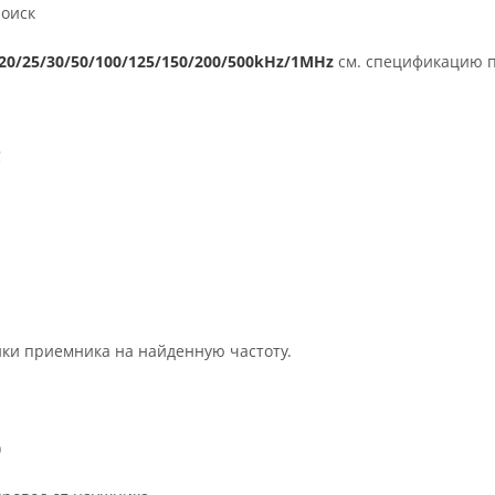
оиск
15/20/25/30/50/100/125/150/200/500kHz/1MHz
см. спецификацию 
C
ки приемника на найденную частоту.
)