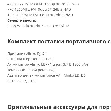
475.75-770MHz WFM -13dBµ @12dB SINAD
770-1260MHz FM -9dBµ @12dB SINAD
1260-1300MHz FM -6dBµ @12dB SINAD
Селективность:
SSB/CW -6dB @12kHz -50dB @7.5kHz
Комплект поставки портативного с
Приемник Alinko DJ-X11
Антенна широкополосная
Аккумулятор Alinko EBP74 Li-ion, 3.7 В 1800 мАч
Темляк (кистевой ремешок)
Адаптер для аккумуляторов АА - Alinko EDH36
Сетевой адаптер
Оригинальные аксессуары для порт