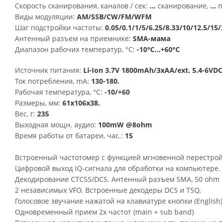
Скорость сканирования, каналов / сек:
...
сканирование,
...
п
Виды модуляции:
AM/SSB/CW/FM/WFM
Шаг подстройки частоты:
0.05/0.1/1/5/6.25/8.33/10/12.5/
Антенный разъем на приемнике:
SMA-мама
Диапазон рабочих температур, °С:
-10°C...+60°C
Источник питания:
Li-Ion 3.7V 1800mAh/3xAA/ext. 5.4-6VD
Ток потребления, mA:
130-180.
Рабочая температура, °C:
-10/+60
Размеры, мм:
61х106х38.
Вес, г:
235
Выходная мощн. аудио:
100mW @8ohm
Время работы от батареи, час.:
15
Встроенный частотомер с функцией мгновенной перестрой
Цифровой выход IQ-сигнала для обработки на компьютере.
Декодирование CTCSS/DCS. Антенный разъем SMA, 50 ohm
2 независимых VFO. Встроенные декодеры DCS и TSQ.
Голосовое звучание нажатой на клавиатуре кнопки (English
Одновременный прием 2х частот (main + sub band)