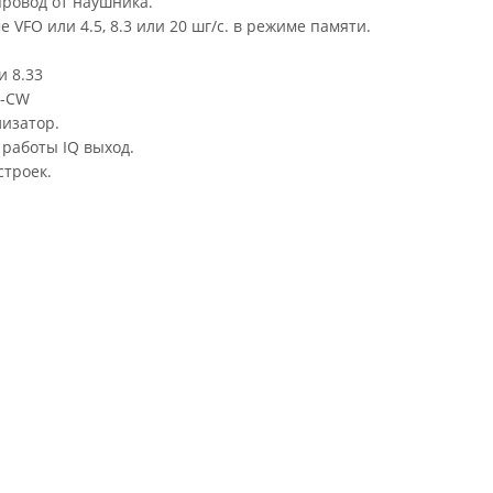
ровод от наушника.
 VFO или 4.5, 8.3 или 20 шг/с. в режиме памяти.
и 8.33
B-CW
лизатор.
 работы IQ выход.
строек.