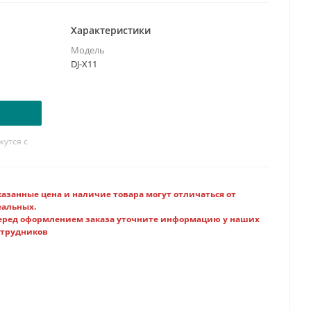
Гц:
(Main Band) 0.05-1300MHz; (Sub band): 118 to 171
Характеристики
а, каналов в секунду:
... / ...
Модель
/FM/WFM
DJ-X11
утся с
казанные цена и наличие товара могут отличаться от
еальных.
еред оформлением заказа уточните информацию у наших
отрудников