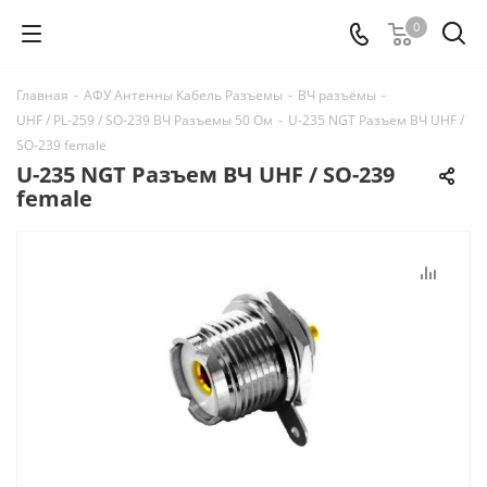
0
Главная
-
АФУ Антенны Кабель Разъемы
-
ВЧ разъёмы
-
UHF / PL-259 / SO-239 ВЧ Разъемы 50 Ом
-
U-235 NGT Разъем ВЧ UHF /
SO-239 female
U-235 NGT Разъем ВЧ UHF / SO-239
female