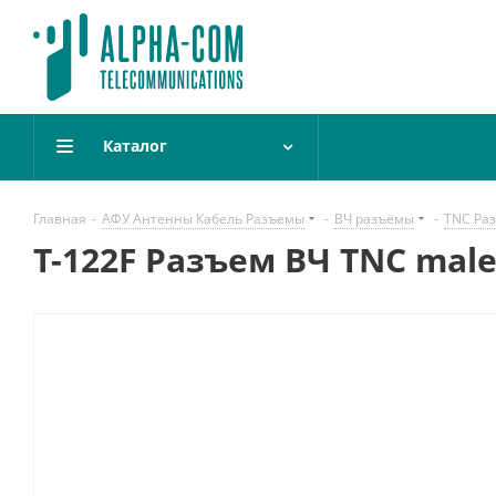
Каталог
Главная
-
АФУ Антенны Кабель Разъемы
-
ВЧ разъёмы
-
TNC Ра
T-122F Разъем ВЧ TNC mal