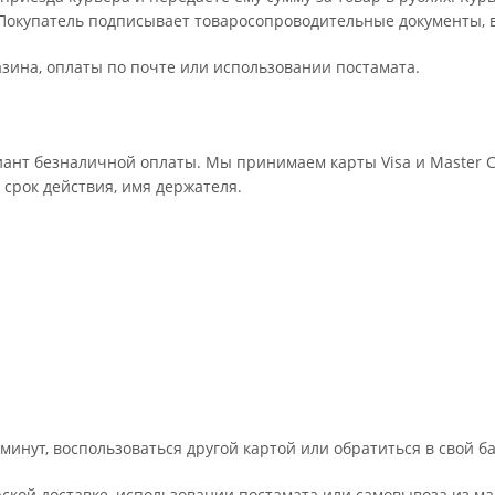
Покупатель подписывает товаросопроводительные документы, в
зина, оплаты по почте или использовании постамата.
ант безналичной оплаты. Мы принимаем карты Visa и Master Ca
 срок действия, имя держателя.
минут, воспользоваться другой картой или обратиться в свой б
кой доставке, использовании постамата или самовывоза из ма