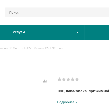
Услуги
зъемы 50 Ом
-
T-122F Разъем ВЧ TNC male
e
TNC, папа/вилка, прижимной,
Подробнее