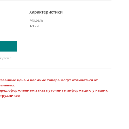
Характеристики
Модель
T-122F
утся с
казанные цена и наличие товара могут отличаться от
еальных.
еред оформлением заказа уточните информацию у наших
отрудников