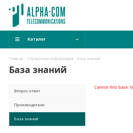
Каталог
Главная
-
Справочная информация
-
База знаний
База знаний
Cannot find 'base' t
Вопрос-ответ
Производители
База знаний