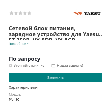
Сетевой блок питания,
зарядное устройство для Yaesu
FT-250R, VX-8DR, VX-8GR
Подробнее
Номинальное входное напряжение:
~100-240 В
Номинальное выходное напряжение,
фиксированное:
По запросу
±12 В, 0.5А
Уточняйте наличие
Нашли дешевле?
Запросить
Характеристики
Модель
PA-48C