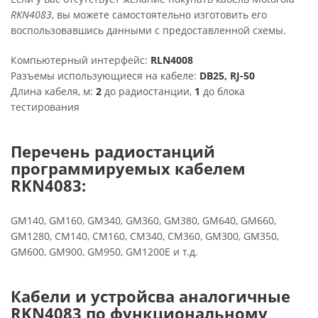
RKN4083
, вы можете самостоятельно изготовить его
воспользовавшись данными с предоставленной схемы.
Компьютерный интерфейс:
RLN4008
Разъемы использующиеся на кабеле:
DB25, RJ-50
Длина кабеля, м:
2
до радиостанции,
1
до блока
тестирования
Перечень радиостанций
программируемых кабелем
RKN4083:
GM140, GM160, GM340, GM360, GM380, GM640, GM660,
GM1280, CM140, CM160, CM340, CM360, GM300, GM350,
GM600, GM900, GM950, GM1200E и т.д.
Кабели и устройсва аналогичные
RKN4083 по функциональному